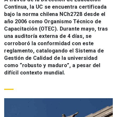
Universidad
Continua, la UC se encuentra certificada
bajo la norma chilena NCh2728 desde el
keyboard_arrow_down
Información para
año 2006 como Organismo Técnico de
Capacitación (OTEC). Durante mayo, tras
Futuros estudiantes
Go to english site
launch
una auditoría externa de 4 días, se
Estudiantes
corroboró la conformidad con este
ACCESOS DIRECTOS
reglamento, catalogando el Sistema de
Admisión
launch
Académicos
Gestión de Calidad de la universidad
como “robusto y maduro”, a pesar del
Mi Cuenta UC
launch
Personal
difícil contexto mundial.
Correo UC
launch
launch
Alumni
Mi Portal UC
launch
Padres y familia
Medios
Biblioteca
launch
launch
Vecinos
Donaciones
launch