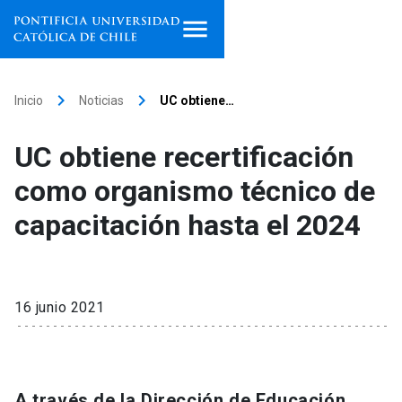
Inicio
keyboard_arrow_right
keyboard_arrow_right
Inicio
Noticias
UC obtiene…
Programas de estudio
UC obtiene recertificación
Facultades, escuelas e
como organismo técnico de
institutos
capacitación hasta el 2024
Investigación
Internacionalización
launch
16 junio 2021
Extensión
Vinculación
A través de la Dirección de Educación