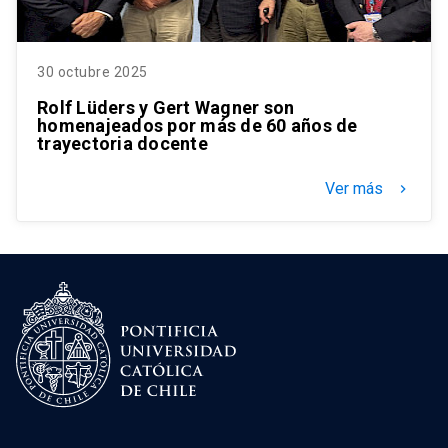
30 octubre 2025
Rolf Lüders y Gert Wagner son
homenajeados por más de 60 años de
trayectoria docente
Ver más
keyboard_arrow_right