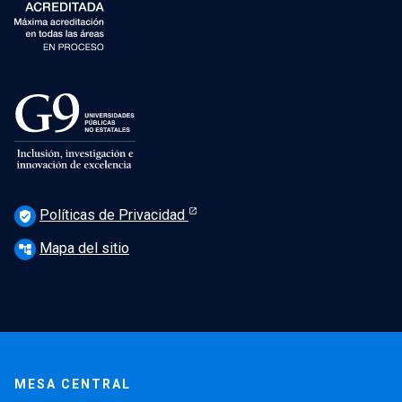
Políticas de Privacidad
verified_user
Mapa del sitio
account_tree
MESA CENTRAL