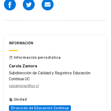
INFORMACIÓN
Información periodística
face
Carola Zamora
Subdirección de Calidad y Registros Educación
Continua UC
cazamorac@uc.cl
Unidad
insert_drive_file
Dirección de Educación Continua