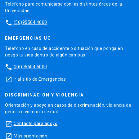
Teléfono para comunicarse con las distintas áreas de la
Universidad.
phone
(56)95504 4000
EMERGENCIAS UC
Teléfono en caso de accidente o situación que ponga en
riesgo tu vida dentro de algún campus.
phone
(56)95504 5000
launch
Ir al sitio de Emergencias
DISCRIMINACIÓN Y VIOLENCIA
Orientación y apoyo en casos de discriminación, violencia de
género o violencia sexual.
launch
Contacto para apoyo
launch
Más orientación