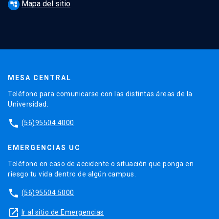
Mapa del sitio
account_tree
MESA CENTRAL
Teléfono para comunicarse con las distintas áreas de la
Universidad.
phone
(56)95504 4000
EMERGENCIAS UC
Teléfono en caso de accidente o situación que ponga en
riesgo tu vida dentro de algún campus.
phone
(56)95504 5000
launch
Ir al sitio de Emergencias