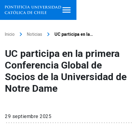
Inicio
keyboard_arrow_right
keyboard_arrow_right
Inicio
Noticias
UC participa en la…
Programas de estudio
UC participa en la primera
Facultades, escuelas e
Conferencia Global de
institutos
Socios de la Universidad de
Investigación
Notre Dame
Internacionalización
launch
Extensión
29 septiembre 2025
Vinculación