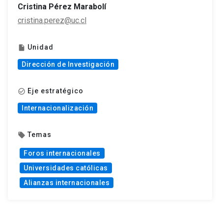
Cristina Pérez Marabolí
cristina.perez@uc.cl
Unidad
insert_drive_file
Dirección de Investigación
Eje estratégico
check_circle_outline
Internacionalización
Temas
local_offer
Foros internacionales
Universidades católicas
Alianzas internacionales