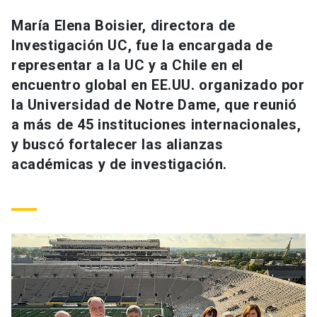
Universidad
María Elena Boisier, directora de
Investigación UC, fue la encargada de
keyboard_arrow_down
Información para
representar a la UC y a Chile en el
Futuros estudiantes
Go to english site
launch
encuentro global en EE.UU. organizado por
la Universidad de Notre Dame, que reunió
Estudiantes
ACCESOS DIRECTOS
a más de 45 instituciones internacionales,
y buscó fortalecer las alianzas
Admisión
launch
Académicos
académicas y de investigación.
Mi Cuenta UC
launch
Personal
Correo UC
launch
launch
Alumni
Mi Portal UC
launch
Padres y familia
Medios
Biblioteca
launch
launch
Vecinos
Donaciones
launch