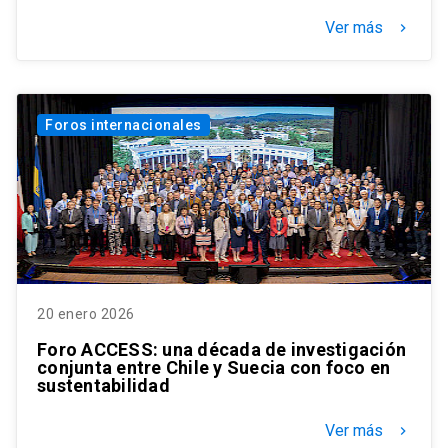
Ver más
keyboard_arrow_right
Foros internacionales
20 enero 2026
Foro ACCESS: una década de investigación
conjunta entre Chile y Suecia con foco en
sustentabilidad
Ver más
keyboard_arrow_right