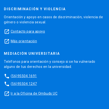
DISCRIMINACIÓN Y VIOLENCIA
Orientación y apoyo en casos de discriminación, violencia de
género o violencia sexual.
launch
Contacto para apoyo
launch
Más orientación
MEDIACIÓN UNIVERSITARIA
Teléfonos para orientación y consejo si se ha vulnerado
alguno de tus derechos en la universidad.
phone
(56)95504 1691
phone
(56)95504 1247
launch
Ir a la Oficina de Ombuds UC