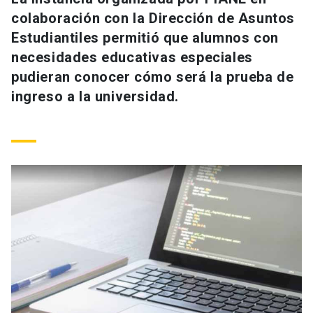
Universidad
colaboración con la Dirección de Asuntos
Estudiantiles permitió que alumnos con
keyboard_arrow_down
Información para
necesidades educativas especiales
pudieran conocer cómo será la prueba de
Futuros estudiantes
Go to english site
launch
ingreso a la universidad.
Estudiantes
ACCESOS DIRECTOS
Admisión
launch
Académicos
Mi Cuenta UC
launch
Personal
Correo UC
launch
launch
Alumni
Mi Portal UC
launch
Padres y familia
Medios
Biblioteca
launch
launch
Vecinos
Donaciones
launch