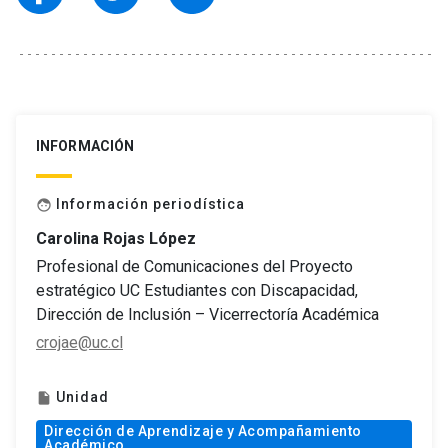
INFORMACIÓN
Información periodística
face
Carolina Rojas López
Profesional de Comunicaciones del Proyecto
estratégico UC Estudiantes con Discapacidad,
Dirección de Inclusión – Vicerrectoría Académica
crojae@uc.cl
Unidad
insert_drive_file
Dirección de Aprendizaje y Acompañamiento
Académico