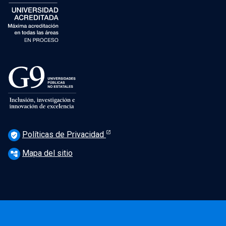
Políticas de Privacidad
verified_user
Mapa del sitio
account_tree