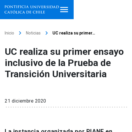
Inicio
keyboard_arrow_right
keyboard_arrow_right
Inicio
Noticias
UC realiza su primer…
Programas de estudio
UC realiza su primer ensayo
Facultades, escuelas e
inclusivo de la Prueba de
institutos
Transición Universitaria
Investigación
Internacionalización
launch
21 diciembre 2020
Extensión
Vinculación
La instancia organizada por PIANE en