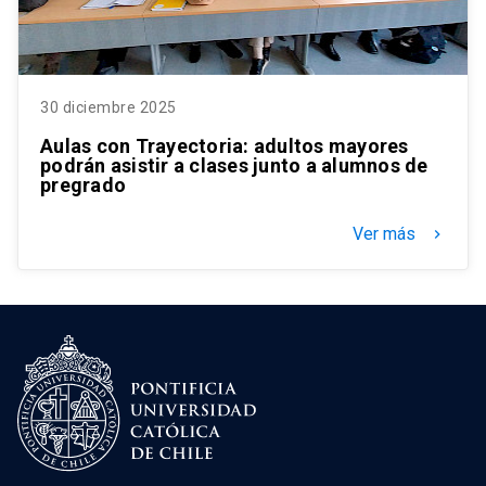
30 diciembre 2025
Aulas con Trayectoria: adultos mayores
podrán asistir a clases junto a alumnos de
pregrado
Ver más
keyboard_arrow_right