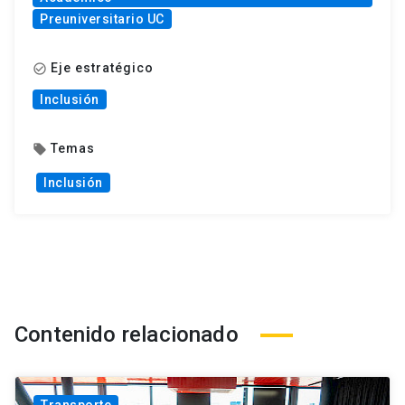
Preuniversitario UC
Eje estratégico
check_circle_outline
Inclusión
Temas
local_offer
Inclusión
Contenido relacionado