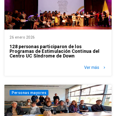
26 enero 2026
128 personas participaron de los
Programas de Estimulación Continua del
Centro UC Síndrome de Down
Ver más
keyboard_arrow_right
Personas mayores