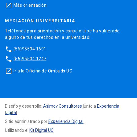
launch
Más orientación
MEDIACIÓN UNIVERSITARIA
Teléfonos para orientación y consejo si se ha vulnerado
alguno de tus derechos en la universidad.
phone
(56)95504 1691
phone
(56)95504 1247
launch
Ir a la Oficina de Ombuds UC
Diseño y desarrollo:
Asimov Consultores
junto a
Experiencia
Digital
.
Sitio administrado por
Experiencia Digital
.
Utilizando el
Kit Digital UC