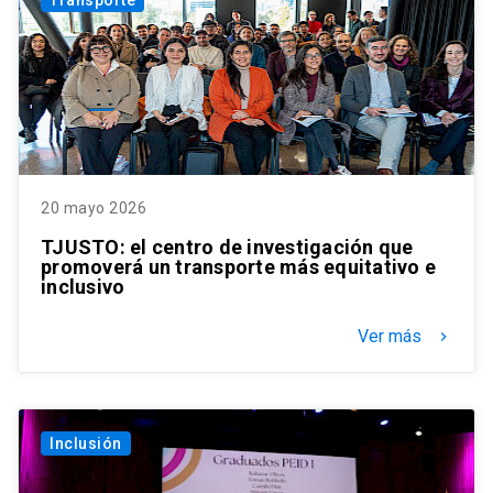
Transporte
20 mayo 2026
TJUSTO: el centro de investigación que
promoverá un transporte más equitativo e
inclusivo
Ver más
keyboard_arrow_right
Inclusión