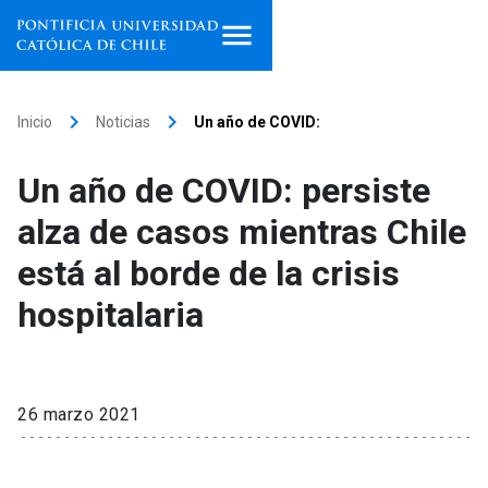
Inicio
keyboard_arrow_right
keyboard_arrow_right
Inicio
Noticias
Un año de COVID:
Programas de estudio
Un año de COVID: persiste
Facultades, escuelas e
alza de casos mientras Chile
institutos
está al borde de la crisis
Investigación
hospitalaria
Internacionalización
launch
Extensión
26 marzo 2021
Vinculación