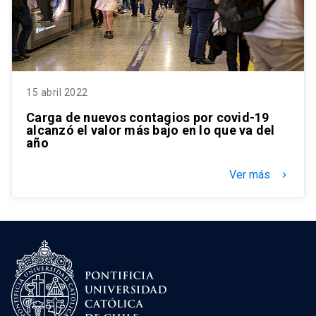
15 abril 2022
Carga de nuevos contagios por covid-19
alcanzó el valor más bajo en lo que va del
año
Ver más
keyboard_arrow_right