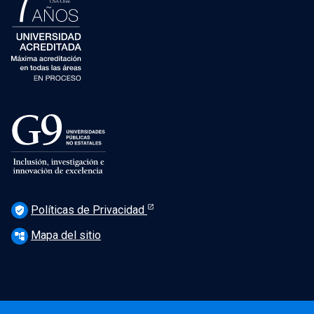
Políticas de Privacidad
verified_user
Mapa del sitio
account_tree