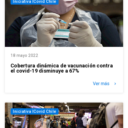
Iniciativa ICovid Chile
18 mayo 2022
Cobertura dinámica de vacunación contra
el covid-19 disminuye a 67%
Ver más
keyboard_arrow_right
Iniciativa ICovid Chile