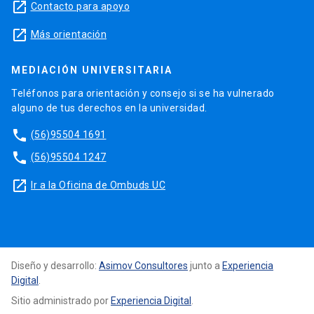
launch
Contacto para apoyo
launch
Más orientación
MEDIACIÓN UNIVERSITARIA
Teléfonos para orientación y consejo si se ha vulnerado
alguno de tus derechos en la universidad.
phone
(56)95504 1691
phone
(56)95504 1247
launch
Ir a la Oficina de Ombuds UC
Diseño y desarrollo:
Asimov Consultores
junto a
Experiencia
Digital
.
Sitio administrado por
Experiencia Digital
.