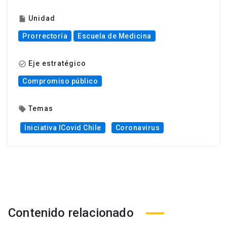
Unidad
insert_drive_file
Prorrectoría
Escuela de Medicina
Eje estratégico
check_circle_outline
Compromiso público
Temas
local_offer
Iniciativa ICovid Chile
Coronavirus
Contenido relacionado