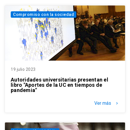
Compromiso con la sociedad
19 julio 2023
Autoridades universitarias presentan el
libro "Aportes de la UC en tiempos de
pandemia"
Ver más
keyboard_arrow_right