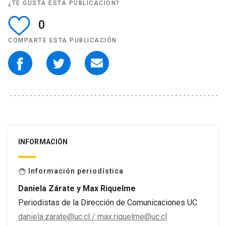
¿TE GUSTA ESTA PUBLICACIÓN?
0
COMPARTE ESTA PUBLICACIÓN
INFORMACIÓN
Información periodística
face
Daniela Zárate y Max Riquelme
Periodistas de la Dirección de Comunicaciones UC
daniela.zarate@uc.cl / max.riquelme@uc.cl