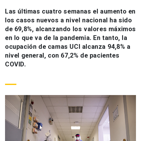
Universidad
Las últimas cuatro semanas el aumento en
los casos nuevos a nivel nacional ha sido
keyboard_arrow_down
Información para
de 69,8%, alcanzando los valores máximos
Futuros estudiantes
Go to english site
launch
en lo que va de la pandemia. En tanto, la
ocupación de camas UCI alcanza 94,8% a
Estudiantes
ACCESOS DIRECTOS
nivel general, con 67,2% de pacientes
COVID.
Admisión
launch
Académicos
Mi Cuenta UC
launch
Personal
Correo UC
launch
launch
Alumni
Mi Portal UC
launch
Padres y familia
Medios
Biblioteca
launch
launch
Vecinos
Donaciones
launch