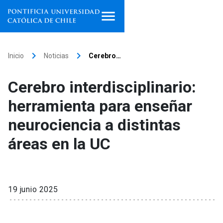
Inicio
keyboard_arrow_right
keyboard_arrow_right
Inicio
Noticias
Cerebro…
Programas de estudio
Cerebro interdisciplinario:
Facultades, escuelas e
herramienta para enseñar
institutos
neurociencia a distintas
Investigación
áreas en la UC
Internacionalización
launch
Extensión
19 junio 2025
Vinculación