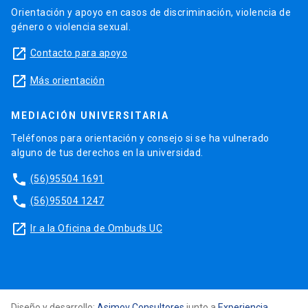
Orientación y apoyo en casos de discriminación, violencia de
género o violencia sexual.
launch
Contacto para apoyo
launch
Más orientación
MEDIACIÓN UNIVERSITARIA
Teléfonos para orientación y consejo si se ha vulnerado
alguno de tus derechos en la universidad.
phone
(56)95504 1691
phone
(56)95504 1247
launch
Ir a la Oficina de Ombuds UC
Diseño y desarrollo:
Asimov Consultores
junto a
Experiencia