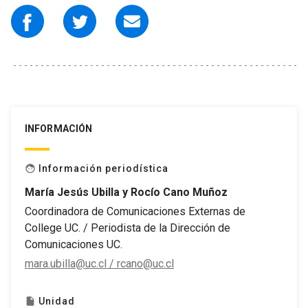
INFORMACIÓN
Información periodística
face
María Jesús Ubilla y Rocío Cano Muñoz
Coordinadora de Comunicaciones Externas de
College UC. / Periodista de la Dirección de
Comunicaciones UC.
mara.ubilla@uc.cl / rcano@uc.cl
Unidad
insert_drive_file