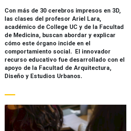
Universidad
Con más de 30 cerebros impresos en 3D,
las clases del profesor Ariel Lara,
keyboard_arrow_down
Información para
académico de College UC y de la Facultad
Futuros estudiantes
Go to english site
launch
de Medicina, buscan abordar y explicar
cómo este órgano incide en el
Estudiantes
ACCESOS DIRECTOS
comportamiento social. El innovador
recurso educativo fue desarrollado con el
Admisión
launch
Académicos
apoyo de la Facultad de Arquitectura,
Mi Cuenta UC
launch
Diseño y Estudios Urbanos.
Personal
Correo UC
launch
launch
Alumni
Mi Portal UC
launch
Padres y familia
Medios
Biblioteca
launch
launch
Vecinos
Donaciones
launch