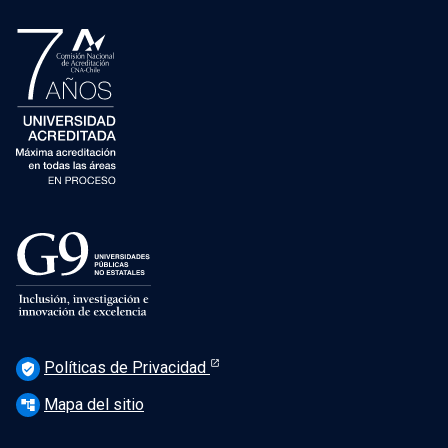
Políticas de Privacidad
verified_user
Mapa del sitio
account_tree