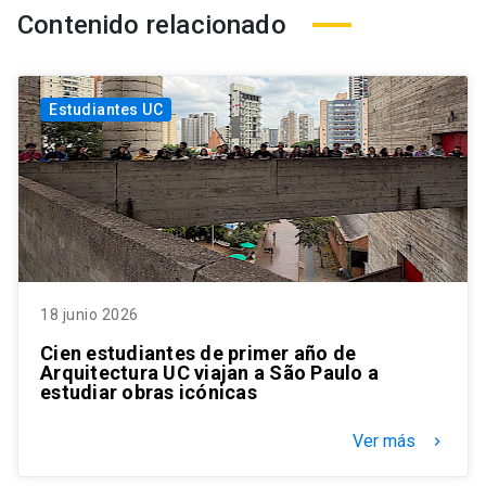
Contenido relacionado
Estudiantes UC
18 junio 2026
Cien estudiantes de primer año de
Arquitectura UC viajan a São Paulo a
estudiar obras icónicas
Ver más
keyboard_arrow_right