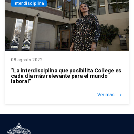
Interdisciplina
08 agosto 2022
“La interdisciplina que posibilita College es
cada día más relevante para el mundo
laboral”
Ver más
keyboard_arrow_right