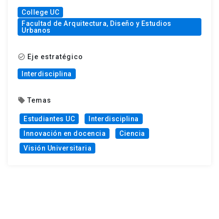
College UC
Facultad de Arquitectura, Diseño y Estudios
Urbanos
Eje estratégico
check_circle_outline
Interdisciplina
Temas
local_offer
Estudiantes UC
Interdisciplina
Innovación en docencia
Ciencia
Visión Universitaria