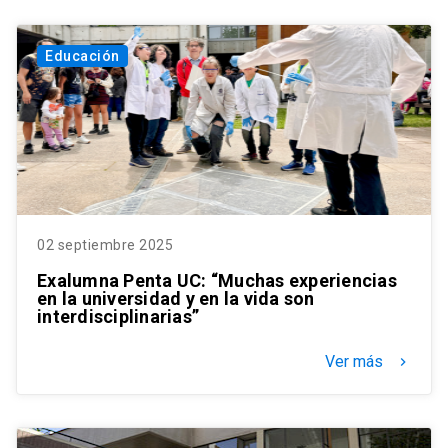
Educación
02 septiembre 2025
Exalumna Penta UC: “Muchas experiencias
en la universidad y en la vida son
interdisciplinarias”
Ver más
keyboard_arrow_right