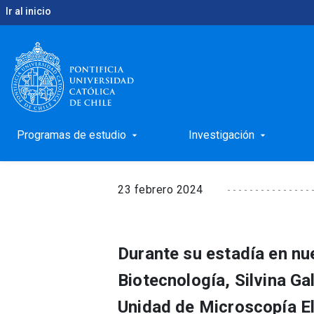
Ir al inicio
keyboard_arrow_right
keyboard_arrow_right
Inicio
Noticias
Una enriquecedora experiencia de
INVESTIGACIÓN
Una enriquecedora ex
Programas de estudio
Investigación
arrow_drop_down
arrow_drop_down
23 febrero 2024
Durante su estadía en nue
Biotecnología, Silvina Gal
Unidad de Microscopía El