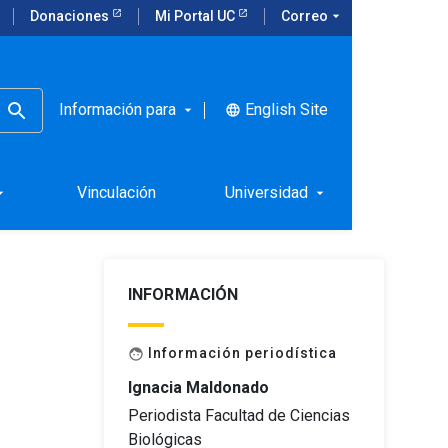
Donaciones
Mi Portal UC
Correo
arrow_drop_down
Información para
English Site
language
arrow_drop_down
la UC
Vinculación
Universidad
rop_down
arrow_drop_down
INFORMACIÓN
Información periodística
face
Ignacia Maldonado
Periodista Facultad de Ciencias
Biológicas