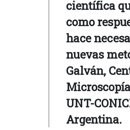
científica q
como respues
hace necesa
nuevas meto
Galván, Cent
Microscopía
UNT-CONIC
Argentina.