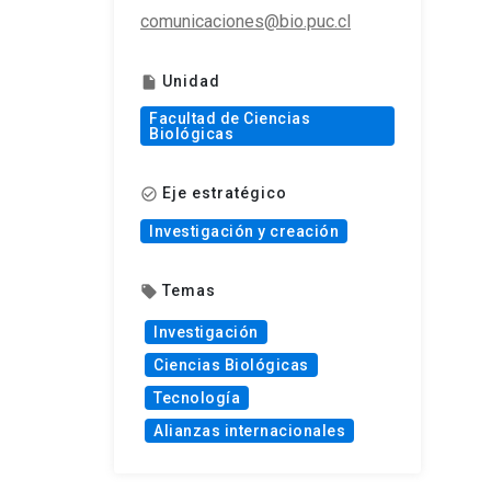
comunicaciones@bio.puc.cl
Unidad
insert_drive_file
Facultad de Ciencias
Biológicas
Eje estratégico
check_circle_outline
Investigación y creación
Temas
local_offer
Investigación
Ciencias Biológicas
Tecnología
Alianzas internacionales