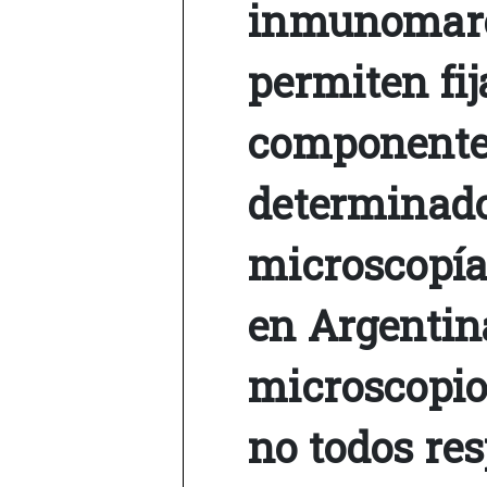
inmunomarca
permiten fij
componentes
determinado
microscopía 
en Argentin
microscopio
no todos re