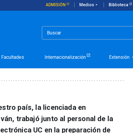
ADMISIÓN
Medios
arrow_drop_down
Biblioteca
 pasantía en la UC
periencia de pasantía en 
Facultades
Internacionalización
Extensión
arrow_d
stro país, la licenciada en
ván, trabajó junto al personal de la
ectrónica UC en la preparación de