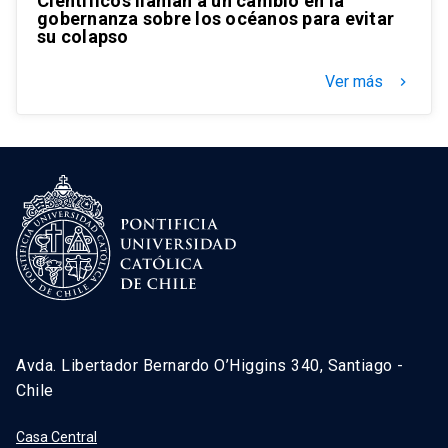
Científicos llaman a un cambio en la
gobernanza sobre los océanos para evitar
su colapso
Ver más
keyboard_arrow_right
Avda. Libertador Bernardo O’Higgins 340, Santiago -
Chile
Casa Central