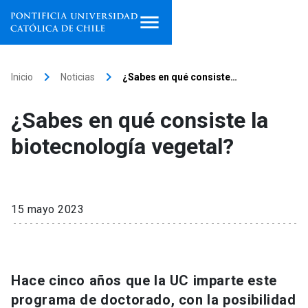
Inicio
keyboard_arrow_right
keyboard_arrow_right
Inicio
Noticias
¿Sabes en qué consiste…
Programas de estudio
¿Sabes en qué consiste la
Facultades, escuelas e
biotecnología vegetal?
institutos
Investigación
15 mayo 2023
Internacionalización
launch
Extensión
Hace cinco años que la UC imparte este
Vinculación
programa de doctorado, con la posibilidad