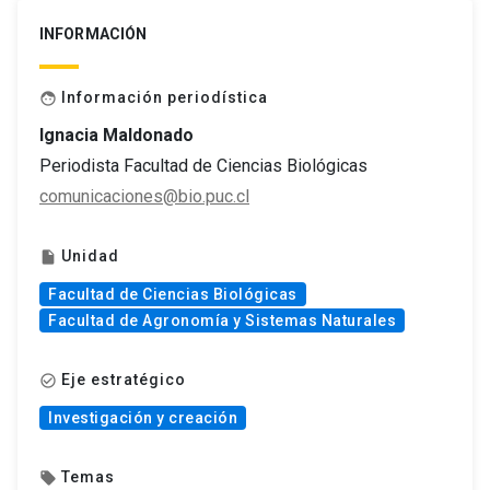
INFORMACIÓN
Información periodística
face
Ignacia Maldonado
Periodista Facultad de Ciencias Biológicas
comunicaciones@bio.puc.cl
Unidad
insert_drive_file
Facultad de Ciencias Biológicas
Facultad de Agronomía y Sistemas Naturales
Eje estratégico
check_circle_outline
Investigación y creación
Temas
local_offer