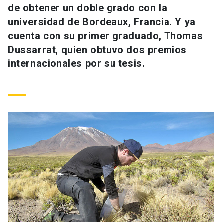
de obtener un doble grado con la
Universidad
universidad de Bordeaux, Francia. Y ya
keyboard_arrow_down
Información para
cuenta con su primer graduado, Thomas
Dussarrat, quien obtuvo dos premios
Futuros estudiantes
Go to english site
launch
internacionales por su tesis.
Estudiantes
ACCESOS DIRECTOS
Admisión
launch
Académicos
Mi Cuenta UC
launch
Personal
Correo UC
launch
launch
Alumni
Mi Portal UC
launch
Padres y familia
Medios
Biblioteca
launch
launch
Vecinos
Donaciones
launch