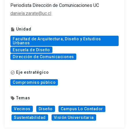
Periodista Dirección de Comunicaciones UC
daniela.zarate@uc.cl
Unidad
insert_drive_file
Facultad de Arquitectura, Diseño y Estudios
Urbanos
Escuela de Diseño
Dirección de Comunicaciones
Eje estratégico
check_circle_outline
Compromiso público
Temas
local_offer
Vecinos
Diseño
Campus Lo Contador
Sustentabilidad
Visión Universitaria