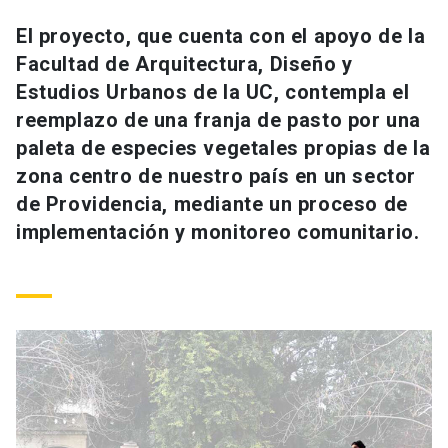
Universidad
El proyecto, que cuenta con el apoyo de la
Facultad de Arquitectura, Diseño y
keyboard_arrow_down
Información para
Estudios Urbanos de la UC, contempla el
Futuros estudiantes
Go to english site
launch
reemplazo de una franja de pasto por una
paleta de especies vegetales propias de la
Estudiantes
ACCESOS DIRECTOS
zona centro de nuestro país en un sector
de Providencia, mediante un proceso de
Admisión
launch
Académicos
implementación y monitoreo comunitario.
Mi Cuenta UC
launch
Personal
Correo UC
launch
launch
Alumni
Mi Portal UC
launch
Padres y familia
Medios
Biblioteca
launch
launch
Vecinos
Donaciones
launch