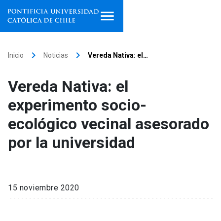
Inicio
keyboard_arrow_right
keyboard_arrow_right
Inicio
Noticias
Vereda Nativa: el…
Programas de estudio
Vereda Nativa: el
Facultades, escuelas e
experimento socio-
institutos
ecológico vecinal asesorado
Investigación
por la universidad
Internacionalización
launch
Extensión
15 noviembre 2020
Vinculación