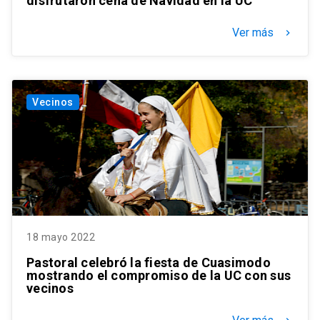
disfrutaron cena de Navidad en la UC
Ver más
keyboard_arrow_right
Vecinos
18 mayo 2022
Pastoral celebró la fiesta de Cuasimodo
mostrando el compromiso de la UC con sus
vecinos