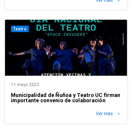
Ver más
keyboard_arrow_right
Teatro
11 mayo 2022
Municipalidad de Ñuñoa y Teatro UC firman
importante convenio de colaboración
Ver más
keyboard_arrow_right