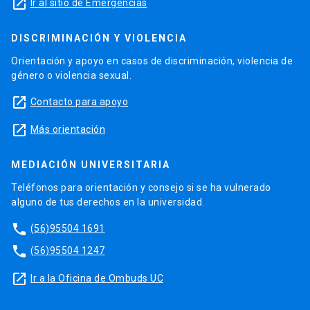
launch
Ir al sitio de Emergencias
DISCRIMINACIÓN Y VIOLENCIA
Orientación y apoyo en casos de discriminación, violencia de
género o violencia sexual.
launch
Contacto para apoyo
launch
Más orientación
MEDIACIÓN UNIVERSITARIA
Teléfonos para orientación y consejo si se ha vulnerado
alguno de tus derechos en la universidad.
phone
(56)95504 1691
phone
(56)95504 1247
launch
Ir a la Oficina de Ombuds UC