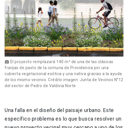
El proyecto remplazará 140 m² de una de las clásicas
photo_camera
franjas de pasto de la comuna de Providencia por una
cubierta vegetacional exótica y una nativa gracias a la ayuda
de los mismo vecinos. Crédito imagen: Junta de Vecinos N°12
del sector de Pedro de Valdivia Norte
Una falla en el diseño del paisaje urbano. Este
específico problema es lo que busca resolver un
nuevo proyecto vecinal muy cercano a uno de los