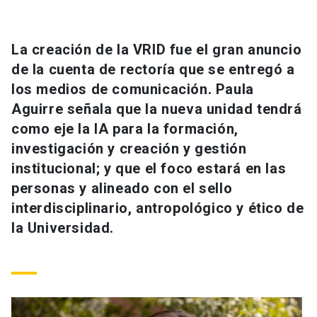
Universidad
keyboard_arrow_down
Información para
La creación de la VRID fue el gran anuncio
de la cuenta de rectoría que se entregó a
Futuros estudiantes
Go to english site
launch
los medios de comunicación. Paula
Aguirre señala que la nueva unidad tendrá
Estudiantes
ACCESOS DIRECTOS
como eje la IA para la formación,
Admisión
launch
investigación y creación y gestión
Académicos
institucional; y que el foco estará en las
Mi Cuenta UC
launch
Personal
personas y alineado con el sello
interdisciplinario, antropológico y ético de
Correo UC
launch
launch
Alumni
la Universidad.
Mi Portal UC
launch
Padres y familia
Medios
Biblioteca
launch
launch
Vecinos
Donaciones
launch