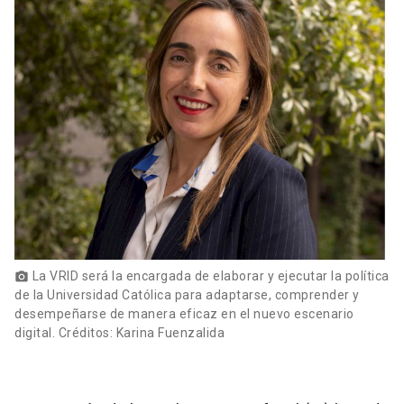
La VRID será la encargada de elaborar y ejecutar la política
photo_camera
de la Universidad Católica para adaptarse, comprender y
desempeñarse de manera eficaz en el nuevo escenario
digital. Créditos: Karina Fuenzalida