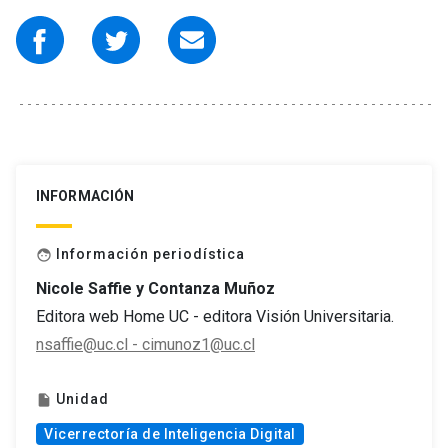
INFORMACIÓN
Información periodística
face
Nicole Saffie y Contanza Muñoz
Editora web Home UC - editora Visión Universitaria.
nsaffie@uc.cl - cimunoz1@uc.cl
Unidad
insert_drive_file
Vicerrectoría de Inteligencia Digital