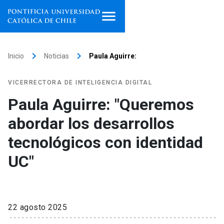
Inicio
keyboard_arrow_right
keyboard_arrow_right
Inicio
Noticias
Paula Aguirre:
Programas de estudio
VICERRECTORA DE INTELIGENCIA DIGITAL
Facultades, escuelas e
Paula Aguirre: "Queremos
institutos
abordar los desarrollos
Investigación
tecnológicos con identidad
Internacionalización
UC"
launch
Extensión
Vinculación
22 agosto 2025