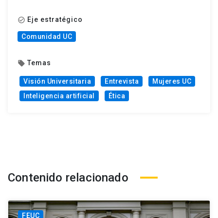
Eje estratégico
check_circle_outline
Comunidad UC
Temas
local_offer
Visión Universitaria
Entrevista
Mujeres UC
Inteligencia artificial
Ética
Contenido relacionado
FEUC