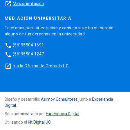
launch
Más orientación
MEDIACIÓN UNIVERSITARIA
Teléfonos para orientación y consejo si se ha vulnerado
alguno de tus derechos en la universidad.
phone
(56)95504 1691
phone
(56)95504 1247
launch
Ir a la Oficina de Ombuds UC
Diseño y desarrollo:
Asimov Consultores
junto a
Experiencia
Digital
.
Sitio administrado por
Experiencia Digital
.
Utilizando el
Kit Digital UC