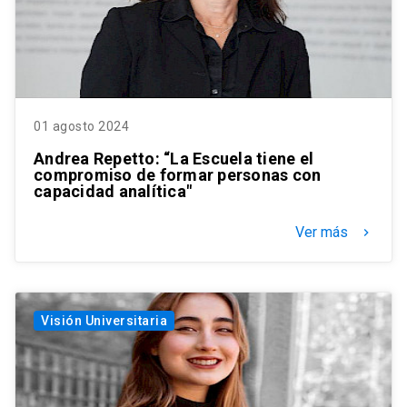
01 agosto 2024
Andrea Repetto: “La Escuela tiene el
compromiso de formar personas con
capacidad analítica"
Ver más
keyboard_arrow_right
Visión Universitaria