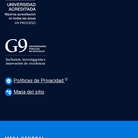
Políticas de Privacidad
verified_user
Mapa del sitio
account_tree