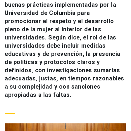
buenas prácticas implementadas por la
Universidad
Universidad de Columbia para
keyboard_arrow_down
Información para
promocionar el respeto y el desarrollo
pleno de la mujer al interior de las
Futuros estudiantes
Go to english site
launch
universidades. Según dice, el rol de las
universidades debe incluir medidas
Estudiantes
ACCESOS DIRECTOS
educativas y de prevención, la presencia
Admisión
launch
de políticas y protocolos claros y
Académicos
definidos, con investigaciones sumarias
Mi Cuenta UC
launch
Personal
adecuadas, justas, en tiempos razonables
a su complejidad y con sanciones
Correo UC
launch
launch
Alumni
apropiadas a las faltas.
Mi Portal UC
launch
Padres y familia
Medios
Biblioteca
launch
launch
Vecinos
Donaciones
launch