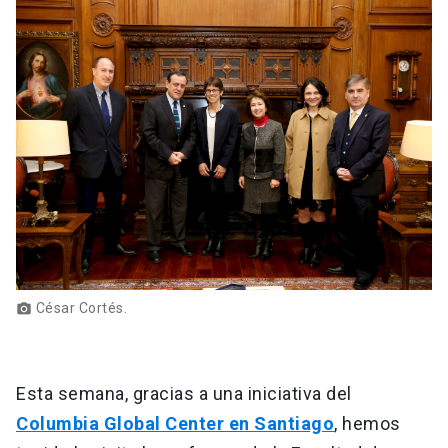
César Cortés.
photo_camera
Esta semana, gracias a una iniciativa del
Columbia Global Center en Santiago
, hemos