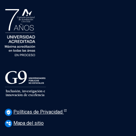
Políticas de Privacidad
verified_user
Mapa del sitio
account_tree