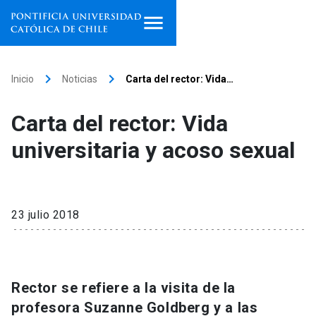
Inicio
keyboard_arrow_right
keyboard_arrow_right
Inicio
Noticias
Carta del rector: Vida…
Programas de estudio
Carta del rector: Vida
Facultades, escuelas e
universitaria y acoso sexual
institutos
Investigación
23 julio 2018
Internacionalización
launch
Extensión
Rector se refiere a la visita de la
Vinculación
profesora Suzanne Goldberg y a las