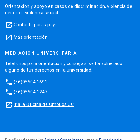
Orientación y apoyo en casos de discriminación, violencia de
género o violencia sexual.
launch
Contacto para apoyo
launch
Más orientación
MEDIACIÓN UNIVERSITARIA
Teléfonos para orientación y consejo si se ha vulnerado
alguno de tus derechos en la universidad.
phone
(56)95504 1691
phone
(56)95504 1247
launch
Ir a la Oficina de Ombuds UC