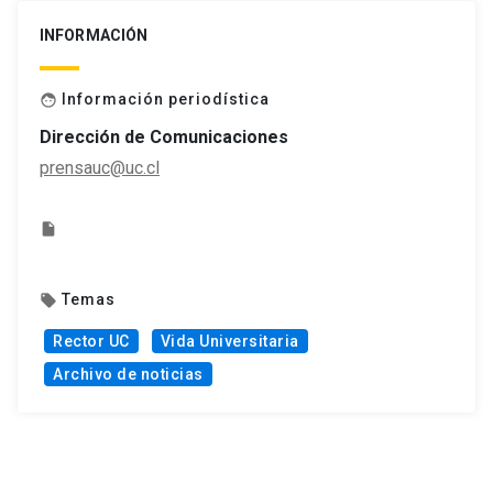
INFORMACIÓN
Información periodística
face
Dirección de Comunicaciones
prensauc@uc.cl
insert_drive_file
Temas
local_offer
Rector UC
Vida Universitaria
Archivo de noticias