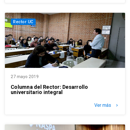
Rector UC
27 mayo 2019
Columna del Rector: Desarrollo
universitario integral
Ver más
keyboard_arrow_right