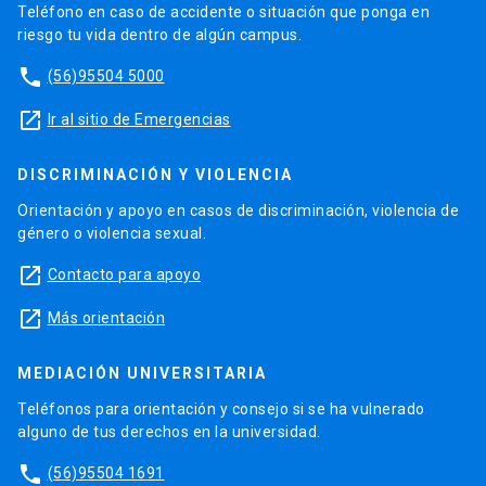
Teléfono en caso de accidente o situación que ponga en
riesgo tu vida dentro de algún campus.
phone
(56)95504 5000
launch
Ir al sitio de Emergencias
DISCRIMINACIÓN Y VIOLENCIA
Orientación y apoyo en casos de discriminación, violencia de
género o violencia sexual.
launch
Contacto para apoyo
launch
Más orientación
MEDIACIÓN UNIVERSITARIA
Teléfonos para orientación y consejo si se ha vulnerado
alguno de tus derechos en la universidad.
phone
(56)95504 1691