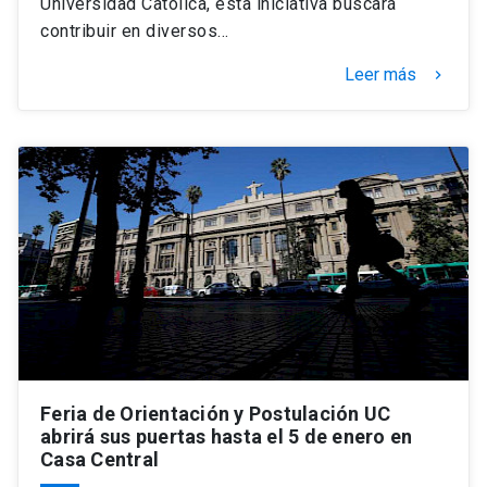
Universidad Católica, esta iniciativa buscará
contribuir en diversos…
Leer más
keyboard_arrow_right
Feria de Orientación y Postulación UC
abrirá sus puertas hasta el 5 de enero en
Casa Central