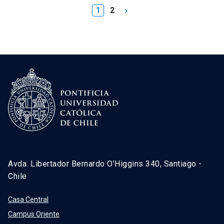
1
2
keyboard_arrow_right
Avda. Libertador Bernardo O’Higgins 340, Santiago -
Chile
Casa Central
Campus Oriente