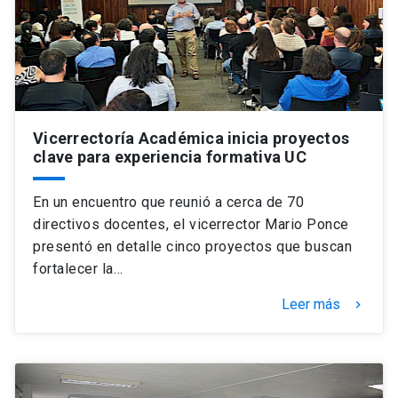
Universidad
keyboard_arrow_down
Información para
Futuros estudiantes
Go to english site
launch
Vicerrectoría Académica inicia proyectos
Estudiantes
ACCESOS DIRECTOS
clave para experiencia formativa UC
Admisión
launch
Académicos
En un encuentro que reunió a cerca de 70
Mi Cuenta UC
launch
directivos docentes, el vicerrector Mario Ponce
Personal
presentó en detalle cinco proyectos que buscan
Correo UC
launch
fortalecer la…
launch
Alumni
Mi Portal UC
launch
Leer más
keyboard_arrow_right
Padres y familia
Medios
Biblioteca
launch
launch
Vecinos
Donaciones
launch