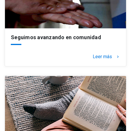
Seguimos avanzando en comunidad
Leer más
keyboard_arrow_right