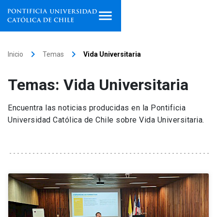
Inicio
keyboard_arrow_right
keyboard_arrow_right
Inicio
Temas
Vida Universitaria
Programas de estudio
Temas: Vida Universitaria
Facultades, escuelas e
institutos
Encuentra las noticias producidas en la Pontificia
Universidad Católica de Chile sobre Vida Universitaria.
Investigación
Internacionalización
launch
Extensión
Vinculación