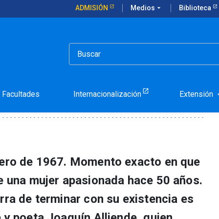
ADMISIÓN
Medios
arrow_drop_down
Biblioteca
smo
Facultades
Internacionalización
Extensión
arrow_d
brero de 1967. Momento exacto en que
de una mujer apasionada hace 50 años.
rra de terminar con su existencia es
 y poeta Joaquín Alliende, quien