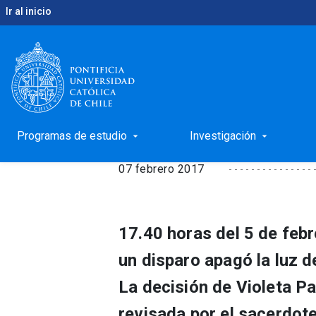
Ir al inicio
keyboard_arrow_right
keyboard_arrow_right
Inicio
Noticias
Violeta frente al abismo
Violeta frente al abi
Programas de estudio
Investigación
arrow_drop_down
arrow_drop_down
07 febrero 2017
17.40 horas del 5 de fe
un disparo apagó la luz 
La decisión de Violeta Pa
revisada por el sacerdote