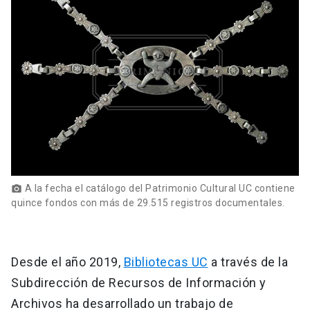
A la fecha el catálogo del Patrimonio Cultural UC contiene
photo_camera
quince fondos con más de 29.515 registros documentales.
Desde el año 2019,
Bibliotecas UC
a través de la
Subdirección de Recursos de Información y
Archivos ha desarrollado un trabajo de