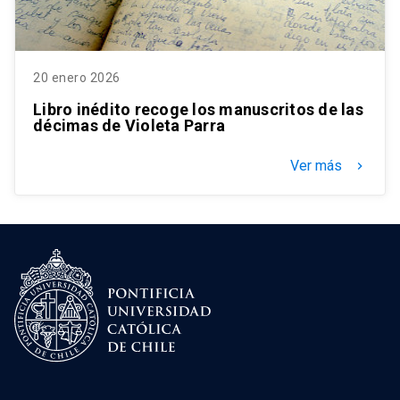
20 enero 2026
Libro inédito recoge los manuscritos de las
décimas de Violeta Parra
Ver más
keyboard_arrow_right