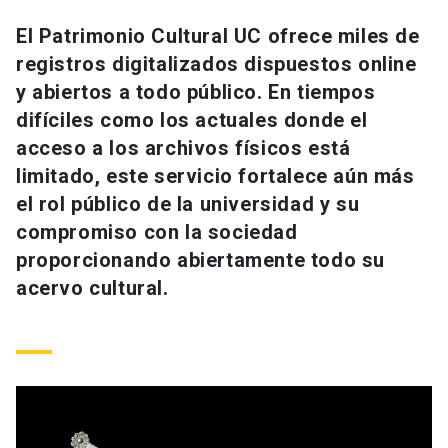
Universidad
El Patrimonio Cultural UC ofrece miles de
registros digitalizados dispuestos online
keyboard_arrow_down
Información para
y abiertos a todo público. En tiempos
Futuros estudiantes
Go to english site
launch
difíciles como los actuales donde el
acceso a los archivos físicos está
Estudiantes
ACCESOS DIRECTOS
limitado, este servicio fortalece aún más
el rol público de la universidad y su
Admisión
launch
Académicos
compromiso con la sociedad
Mi Cuenta UC
launch
proporcionando abiertamente todo su
Personal
acervo cultural.
Correo UC
launch
launch
Alumni
Mi Portal UC
launch
Padres y familia
Medios
Biblioteca
launch
launch
Vecinos
Donaciones
launch