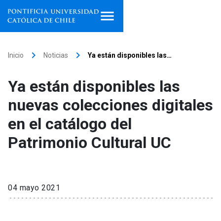
Inicio
keyboard_arrow_right
keyboard_arrow_right
Inicio
Noticias
Ya están disponibles las…
Programas de estudio
Ya están disponibles las
Facultades, escuelas e
nuevas colecciones digitales
institutos
en el catálogo del
Investigación
Patrimonio Cultural UC
Internacionalización
launch
Extensión
04 mayo 2021
Vinculación