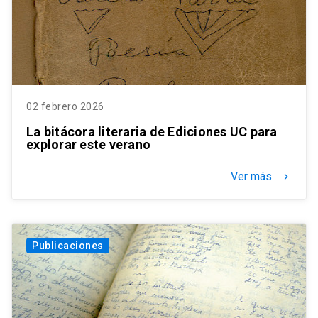
02 febrero 2026
La bitácora literaria de Ediciones UC para
explorar este verano
Ver más
keyboard_arrow_right
Publicaciones