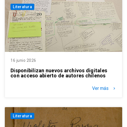
Literatura
16 junio 2026
Disponibilizan nuevos archivos digitales
con acceso abierto de autores chilenos
Ver más
keyboard_arrow_right
Literatura