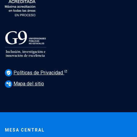
Políticas de Privacidad
verified_user
Mapa del sitio
account_tree
MESA CENTRAL