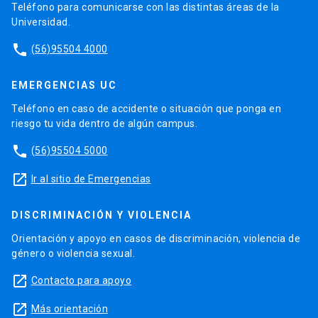
Teléfono para comunicarse con las distintas áreas de la
Universidad.
phone
(56)95504 4000
EMERGENCIAS UC
Teléfono en caso de accidente o situación que ponga en
riesgo tu vida dentro de algún campus.
phone
(56)95504 5000
launch
Ir al sitio de Emergencias
DISCRIMINACIÓN Y VIOLENCIA
Orientación y apoyo en casos de discriminación, violencia de
género o violencia sexual.
launch
Contacto para apoyo
launch
Más orientación