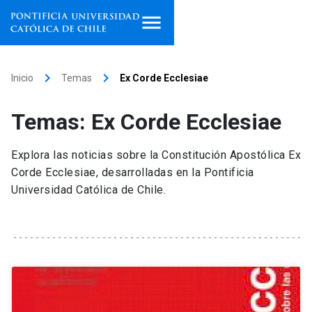
Inicio
keyboard_arrow_right
keyboard_arrow_right
Inicio
Temas
Ex Corde Ecclesiae
Programas de estudio
Temas: Ex Corde Ecclesiae
Facultades, escuelas e
institutos
Explora las noticias sobre la Constitución Apostólica Ex
Corde Ecclesiae, desarrolladas en la Pontificia
Investigación
Universidad Católica de Chile.
Internacionalización
launch
Extensión
Vinculación