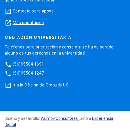
launch
Contacto para apoyo
launch
Más orientación
MEDIACIÓN UNIVERSITARIA
Teléfonos para orientación y consejo si se ha vulnerado
alguno de tus derechos en la universidad.
phone
(56)95504 1691
phone
(56)95504 1247
launch
Ir a la Oficina de Ombuds UC
Diseño y desarrollo:
Asimov Consultores
junto a
Experiencia
Digital
.