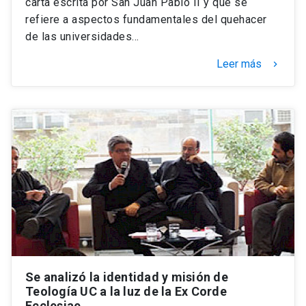
carta escrita por San Juan Pablo II y que se
refiere a aspectos fundamentales del quehacer
de las universidades…
Leer más
keyboard_arrow_right
Se analizó la identidad y misión de
Teología UC a la luz de la Ex Corde
Ecclesiae