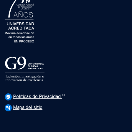
Políticas de Privacidad
verified_user
Mapa del sitio
account_tree