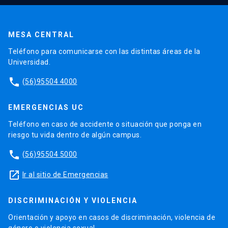
MESA CENTRAL
Teléfono para comunicarse con las distintas áreas de la
Universidad.
phone
(56)95504 4000
EMERGENCIAS UC
Teléfono en caso de accidente o situación que ponga en
riesgo tu vida dentro de algún campus.
phone
(56)95504 5000
launch
Ir al sitio de Emergencias
DISCRIMINACIÓN Y VIOLENCIA
Orientación y apoyo en casos de discriminación, violencia de
género o violencia sexual.