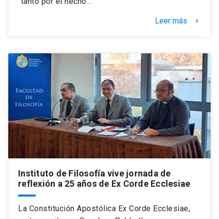
“tanto por el hecho…
Leer más
keyboard_arrow_right
Instituto de Filosofía vive jornada de
reflexión a 25 años de Ex Corde Ecclesiae
La Constitución Apostólica Ex Corde Ecclesiae,