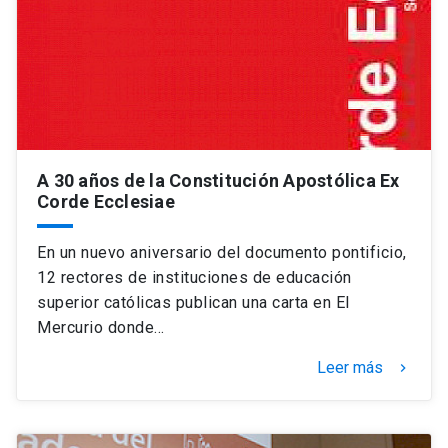
Universidad
keyboard_arrow_down
Información para
Futuros estudiantes
Go to english site
launch
Estudiantes
ACCESOS DIRECTOS
A 30 años de la Constitución Apostólica Ex
Corde Ecclesiae
Admisión
launch
Académicos
Mi Cuenta UC
launch
En un nuevo aniversario del documento pontificio,
Personal
12 rectores de instituciones de educación
Correo UC
launch
superior católicas publican una carta en El
launch
Alumni
Mercurio donde…
Mi Portal UC
launch
Padres y familia
Leer más
keyboard_arrow_right
Medios
Biblioteca
launch
launch
Vecinos
Donaciones
launch