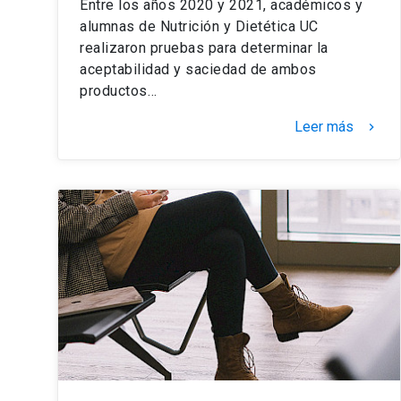
Entre los años 2020 y 2021, académicos y
alumnas de Nutrición y Dietética UC
realizaron pruebas para determinar la
aceptabilidad y saciedad de ambos
productos…
Leer más
keyboard_arrow_right