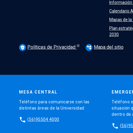
Información
Calendario 
Mapas de la
Plan estraté
2030
Políticas de Privacidad
Mapa del sitio
verified_user
account_tree
MESA CENTRAL
EMERGE
Teléfono para comunicarse con las
Teléfono e
distintas áreas de la Universidad.
situación 
dentro de
phone
(56)95504 4000
phone
(56)9