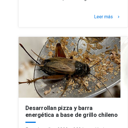
Leer más
keyboard_arrow_right
Desarrollan pizza y barra
energética a base de grillo chileno