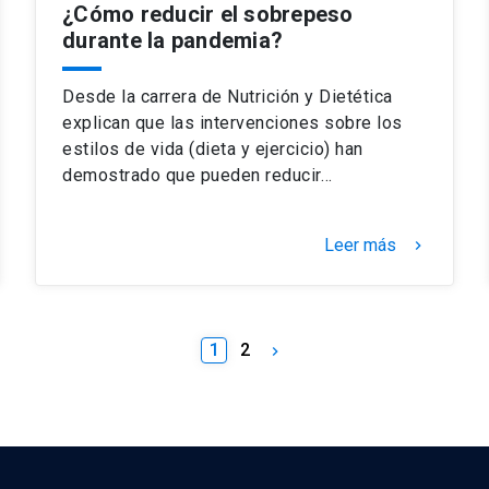
¿Cómo reducir el sobrepeso
durante la pandemia?
Desde la carrera de Nutrición y Dietética
explican que las intervenciones sobre los
estilos de vida (dieta y ejercicio) han
demostrado que pueden reducir…
Leer más
keyboard_arrow_right
1
2
keyboard_arrow_right