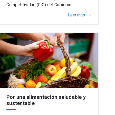
Competitividad (FIC) del Gobierno…
Leer más
keyboard_arrow_right
Por una alimentación saludable y
sustentable