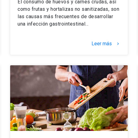
El consumo de huevos y carnes crudas, así
como frutas y hortalizas no sanitizadas, son
las causas más frecuentes de desarrollar
una infección gastrointestinal…
Leer más
keyboard_arrow_right