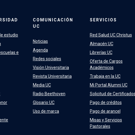
RSIDAD
COMUNICACIÓN
SERVICIOS
UC
e estudio
Red Salud UC Christus
Noticias
n
Almacén UC
Agenda
escuelas e
Librerías UC
Redes sociales
Oferta de Cargos
Visión Universitaria
Académicos
Revista Universitaria
Trabaja en la UC
Media UC
Mi Portal Alumni UC
C
Radio Beethoven
Solicitud de Certificado
onor
Glosario UC
Pago de créditos
Uso de marca
Pago de arancel
ente
Misas y Servicios
Pastorales