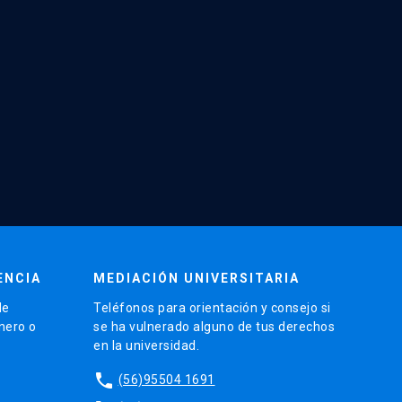
ENCIA
MEDIACIÓN UNIVERSITARIA
de
Teléfonos para orientación y consejo si
énero o
se ha vulnerado alguno de tus derechos
en la universidad.
phone
(56)95504 1691