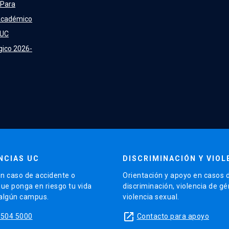
 Para
Académico
 UC
gico 2026-
NCIAS UC
DISCRIMINACIÓN Y VIOL
n caso de accidente o
Orientación y apoyo en casos 
que ponga en riesgo tu vida
discriminación, violencia de g
 algún campus.
violencia sexual.
launch
5504 5000
Contacto para apoyo