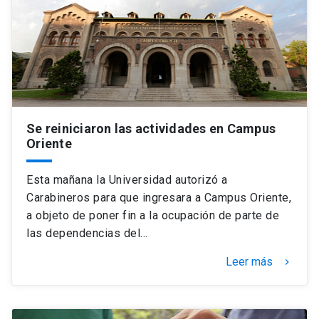
Universidad
keyboard_arrow_down
Información para
Futuros estudiantes
Go to english site
launch
Estudiantes
ACCESOS DIRECTOS
Se reiniciaron las actividades en Campus
Oriente
Admisión
launch
Académicos
Mi Cuenta UC
launch
Esta mañana la Universidad autorizó a
Personal
Carabineros para que ingresara a Campus Oriente,
Correo UC
launch
a objeto de poner fin a la ocupación de parte de
launch
Alumni
las dependencias del…
Mi Portal UC
launch
Padres y familia
Leer más
keyboard_arrow_right
Medios
Biblioteca
launch
launch
Vecinos
Donaciones
launch