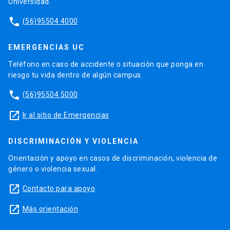
Universidad.
phone
(56)95504 4000
EMERGENCIAS UC
Teléfono en caso de accidente o situación que ponga en
riesgo tu vida dentro de algún campus.
phone
(56)95504 5000
launch
Ir al sitio de Emergencias
DISCRIMINACIÓN Y VIOLENCIA
Orientación y apoyo en casos de discriminación, violencia de
género o violencia sexual.
launch
Contacto para apoyo
launch
Más orientación