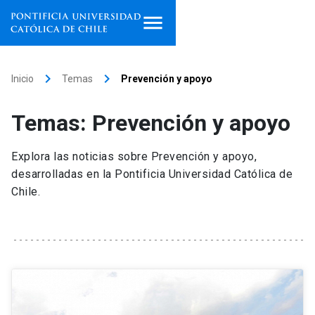
Inicio
keyboard_arrow_right
keyboard_arrow_right
Inicio
Temas
Prevención y apoyo
Programas de estudio
Temas: Prevención y apoyo
Facultades, escuelas e
institutos
Explora las noticias sobre Prevención y apoyo,
desarrolladas en la Pontificia Universidad Católica de
Investigación
Chile.
Internacionalización
launch
Extensión
Vinculación