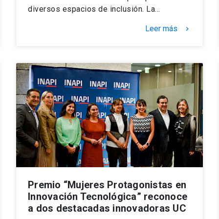
diversos espacios de inclusión. La…
Leer más
keyboard_arrow_right
Premio “Mujeres Protagonistas en
Innovación Tecnológica” reconoce
a dos destacadas innovadoras UC