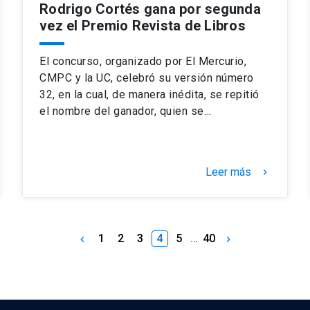
Rodrigo Cortés gana por segunda
vez el Premio Revista de Libros
El concurso, organizado por El Mercurio,
CMPC y la UC, celebró su versión número
32, en la cual, de manera inédita, se repitió
el nombre del ganador, quien se…
Leer más
keyboard_arrow_right
1
2
3
4
5
…
40
keyboard_arrow_left
keyboard_arrow_right