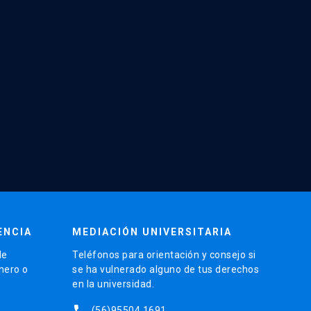
ENCIA
MEDIACIÓN UNIVERSITARIA
de
Teléfonos para orientación y consejo si
énero o
se ha vulnerado alguno de tus derechos
en la universidad.
phone
(56)95504 1691