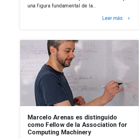
una figura fundamental de la…
Leer más
keyboard_arrow_right
Marcelo Arenas es distinguido
como Fellow de la Association for
Computing Machinery