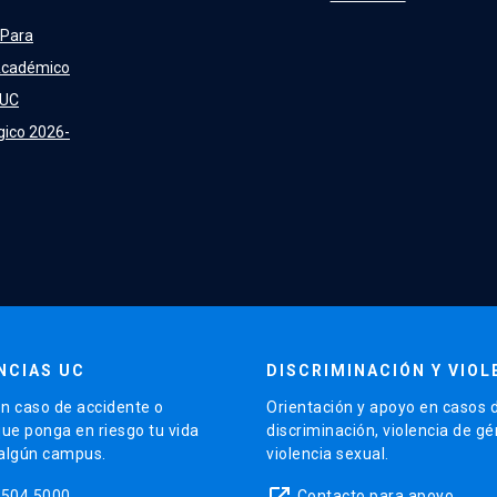
 Para
Académico
 UC
gico 2026-
NCIAS UC
DISCRIMINACIÓN Y VIOL
n caso de accidente o
Orientación y apoyo en casos 
que ponga en riesgo tu vida
discriminación, violencia de g
 algún campus.
violencia sexual.
launch
5504 5000
Contacto para apoyo