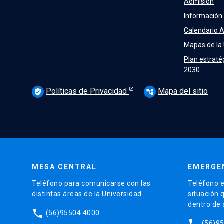
Admisión
Información
Calendario 
Mapas de la
Plan estraté
2030
Políticas de Privacidad
Mapa del sitio
verified_user
account_tree
MESA CENTRAL
EMERGE
Teléfono para comunicarse con las
Teléfono e
distintas áreas de la Universidad.
situación 
dentro de
phone
(56)95504 4000
phone
(56)9