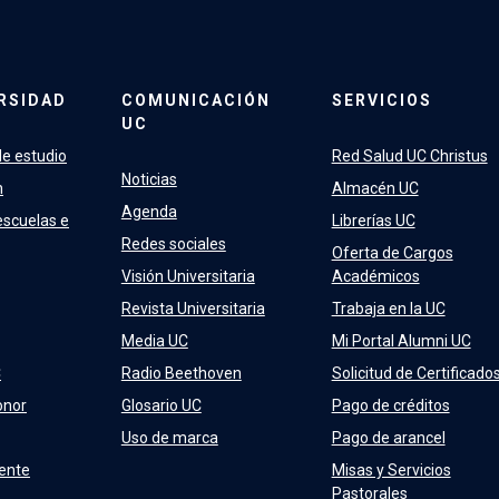
RSIDAD
COMUNICACIÓN
SERVICIOS
UC
e estudio
Red Salud UC Christus
Noticias
n
Almacén UC
Agenda
escuelas e
Librerías UC
Redes sociales
Oferta de Cargos
Visión Universitaria
Académicos
Revista Universitaria
Trabaja en la UC
Media UC
Mi Portal Alumni UC
C
Radio Beethoven
Solicitud de Certificado
onor
Glosario UC
Pago de créditos
Uso de marca
Pago de arancel
ente
Misas y Servicios
Pastorales