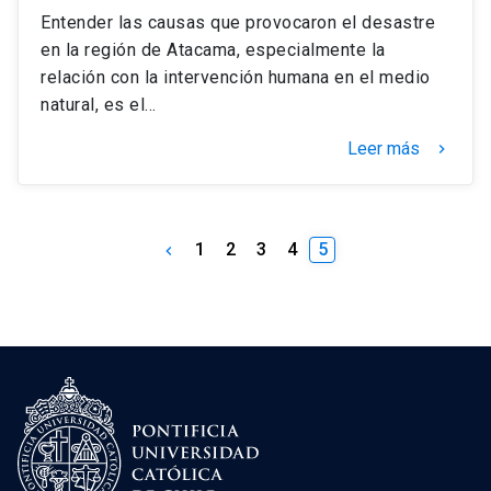
Entender las causas que provocaron el desastre
en la región de Atacama, especialmente la
relación con la intervención humana en el medio
natural, es el…
Leer más
keyboard_arrow_right
1
2
3
4
5
keyboard_arrow_left