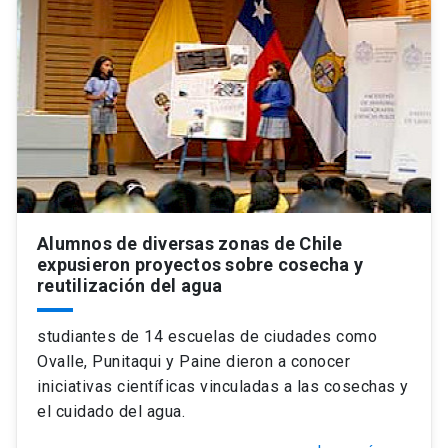
Universidad
keyboard_arrow_down
Información para
Futuros estudiantes
Go to english site
launch
Estudiantes
ACCESOS DIRECTOS
Admisión
launch
Académicos
Alumnos de diversas zonas de Chile
Mi Cuenta UC
launch
Personal
expusieron proyectos sobre cosecha y
reutilización del agua
Correo UC
launch
launch
Alumni
studiantes de 14 escuelas de ciudades como
Mi Portal UC
launch
Padres y familia
Ovalle, Punitaqui y Paine dieron a conocer
Medios
Biblioteca
launch
iniciativas científicas vinculadas a las cosechas y
launch
Vecinos
el cuidado del agua.
Donaciones
launch