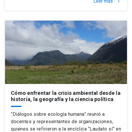
Leer más
keyboard_arrow_right
Cómo enfrentar la crisis ambiental desde la
historia, la geografía y la ciencia política
“Diálogos sobre ecología humana” reunió a
docentes y representantes de organizaciones,
quienes se refirieron a la encíclica “Laudato sí” en