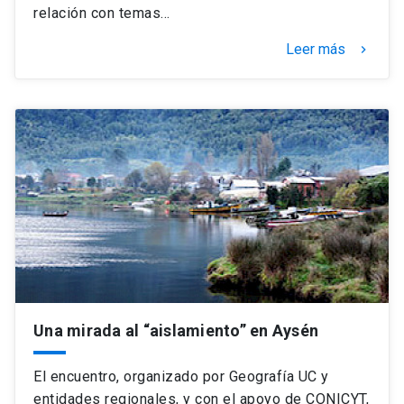
relación con temas…
Leer más
keyboard_arrow_right
Una mirada al “aislamiento” en Aysén
El encuentro, organizado por Geografía UC y
entidades regionales, y con el apoyo de CONICYT,