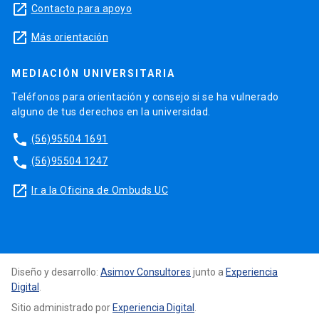
launch
Contacto para apoyo
launch
Más orientación
MEDIACIÓN UNIVERSITARIA
Teléfonos para orientación y consejo si se ha vulnerado
alguno de tus derechos en la universidad.
phone
(56)95504 1691
phone
(56)95504 1247
launch
Ir a la Oficina de Ombuds UC
Diseño y desarrollo:
Asimov Consultores
junto a
Experiencia
Digital
.
Sitio administrado por
Experiencia Digital
.