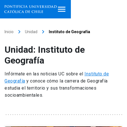
Inicio
keyboard_arrow_right
keyboard_arrow_right
Inicio
Unidad
Instituto de Geografía
Programas de estudio
Unidad: Instituto de
Facultades, escuelas e
Geografía
institutos
Infórmate en las noticias UC sobre el
Instituto de
Investigación
Geografía
y conoce cómo la carrera de Geografía
estudia el territorio y sus transformaciones
Internacionalización
launch
socioambientales.
Extensión
Vinculación