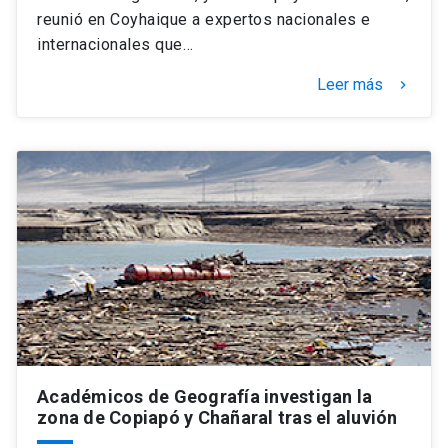
reunió en Coyhaique a expertos nacionales e
internacionales que…
Leer más
keyboard_arrow_right
Académicos de Geografía investigan la
zona de Copiapó y Chañaral tras el aluvión