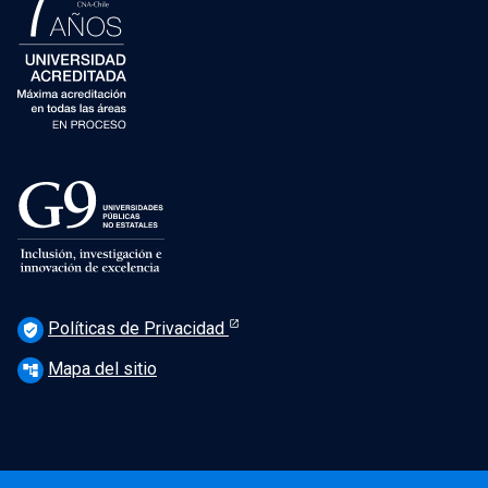
Políticas de Privacidad
verified_user
Mapa del sitio
account_tree