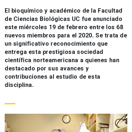
Universidad
El bioquímico y académico de la Facultad
de Ciencias Biológicas UC fue anunciado
keyboard_arrow_down
Información para
este miércoles 19 de febrero entre los 68
Futuros estudiantes
Go to english site
launch
nuevos miembros para el 2020. Se trata de
un significativo reconocimiento que
Estudiantes
ACCESOS DIRECTOS
entrega esta prestigiosa sociedad
científica norteamericana a quienes han
Admisión
launch
Académicos
destacado por sus avances y
Mi Cuenta UC
launch
contribuciones al estudio de esta
Personal
disciplina.
Correo UC
launch
launch
Alumni
Mi Portal UC
launch
Padres y familia
Medios
Biblioteca
launch
launch
Vecinos
Donaciones
launch