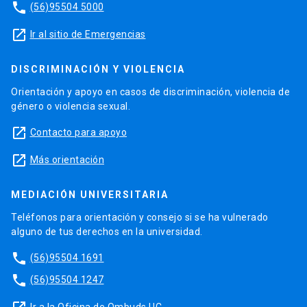
phone
(56)95504 5000
launch
Ir al sitio de Emergencias
DISCRIMINACIÓN Y VIOLENCIA
Orientación y apoyo en casos de discriminación, violencia de
género o violencia sexual.
launch
Contacto para apoyo
launch
Más orientación
MEDIACIÓN UNIVERSITARIA
Teléfonos para orientación y consejo si se ha vulnerado
alguno de tus derechos en la universidad.
phone
(56)95504 1691
phone
(56)95504 1247
Ir a la Oficina de Ombuds UC