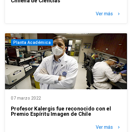
Chilena de Ciencias
Ver más
keyboard_arrow_right
Planta Académica
07 marzo 2022
Profesor Kalergis fue reconocido con el
Premio Espíritu Imagen de Chile
Ver más
keyboard_arrow_right