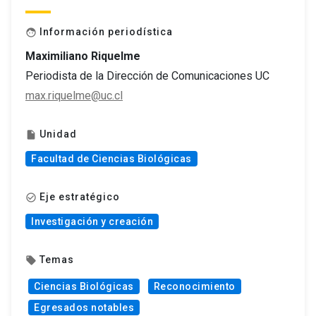
Información periodística
face
Maximiliano Riquelme
Periodista de la Dirección de Comunicaciones UC
max.riquelme@uc.cl
Unidad
insert_drive_file
Facultad de Ciencias Biológicas
Eje estratégico
check_circle_outline
Investigación y creación
Temas
local_offer
Ciencias Biológicas
Reconocimiento
Egresados notables