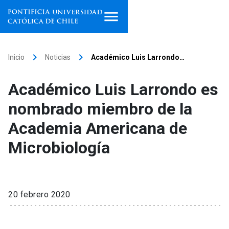
Inicio
keyboard_arrow_right
keyboard_arrow_right
Inicio
Noticias
Académico Luis Larrondo…
Programas de estudio
Académico Luis Larrondo es
Facultades, escuelas e
nombrado miembro de la
institutos
Academia Americana de
Investigación
Microbiología
Internacionalización
launch
Extensión
20 febrero 2020
Vinculación