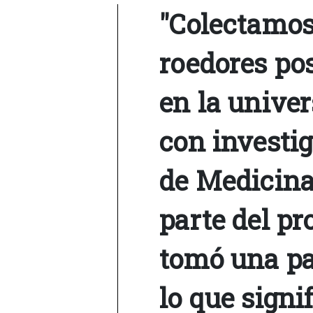
"Colectamos 
roedores pos
en la unive
con investig
de Medicina
parte del pr
tomó una pa
lo que signif