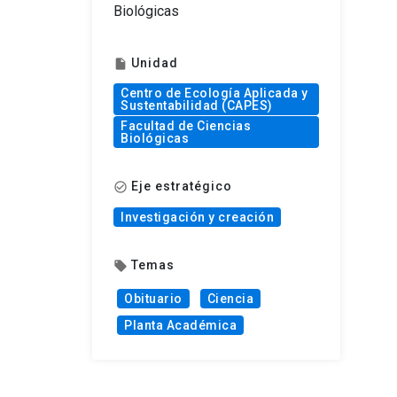
Biológicas
Unidad
insert_drive_file
Centro de Ecología Aplicada y
Sustentabilidad (CAPES)
Facultad de Ciencias
Biológicas
Eje estratégico
check_circle_outline
Investigación y creación
Temas
local_offer
Obituario
Ciencia
Planta Académica