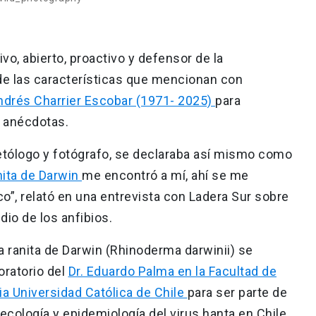
ivo, abierto, proactivo y defensor de la
de las características que mencionan con
ndrés Charrier Escobar (1971- 2025)
para
y anécdotas.
petólogo y fotógrafo, se declaraba así mismo como
nita de Darwin
me encontró a mí, ahí se me
o”, relató en una entrevista con Ladera Sur sobre
dio de los anfibios.
a ranita de Darwin (Rhinoderma darwinii) se
oratorio del
Dr. Eduardo Palma en la Facultad de
cia Universidad Católica de Chile
para ser parte de
ecología y epidemiología del virus hanta en Chile,