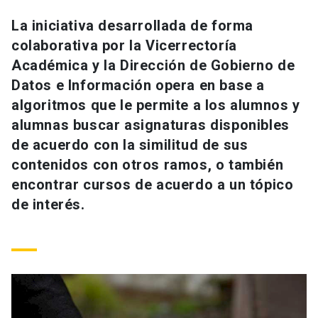
Universidad
La iniciativa desarrollada de forma
colaborativa por la Vicerrectoría
keyboard_arrow_down
Información para
Académica y la Dirección de Gobierno de
Futuros estudiantes
Go to english site
launch
Datos e Información opera en base a
algoritmos que le permite a los alumnos y
Estudiantes
ACCESOS DIRECTOS
alumnas buscar asignaturas disponibles
de acuerdo con la similitud de sus
Admisión
launch
Académicos
contenidos con otros ramos, o también
Mi Cuenta UC
launch
encontrar cursos de acuerdo a un tópico
Personal
de interés.
Correo UC
launch
launch
Alumni
Mi Portal UC
launch
Padres y familia
Medios
Biblioteca
launch
launch
Vecinos
Donaciones
launch