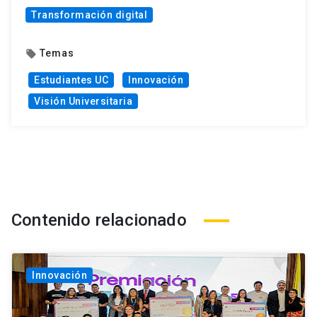
Transformación digital
Temas
local_offer
Estudiantes UC
Innovación
Visión Universitaria
Contenido relacionado
Innovación