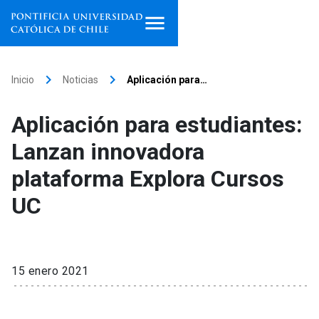
Inicio
keyboard_arrow_right
keyboard_arrow_right
Inicio
Noticias
Aplicación para…
Programas de estudio
Aplicación para estudiantes:
Facultades, escuelas e
Lanzan innovadora
institutos
plataforma Explora Cursos
Investigación
UC
Internacionalización
launch
Extensión
15 enero 2021
Vinculación