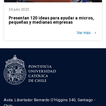
24 julio 2023
Presentan 120 ideas para ayudar a micros,
pequeñas y medianas empresas
Ver más
keyboard_arrow_right
Avda. Libertador Bernardo O’Higgins 340, Santiago -
Chile