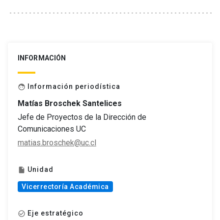
INFORMACIÓN
Información periodística
face
Matías Broschek Santelices
Jefe de Proyectos de la Dirección de
Comunicaciones UC
matias.broschek@uc.cl
Unidad
insert_drive_file
Vicerrectoría Académica
Eje estratégico
check_circle_outline