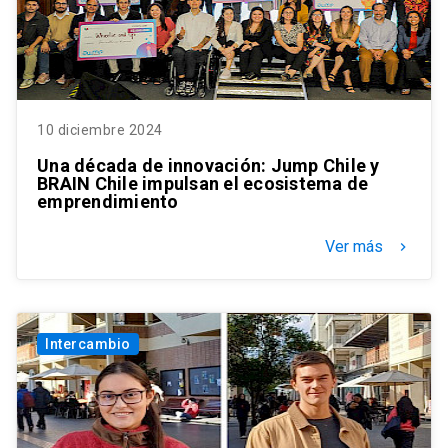
10 diciembre 2024
Una década de innovación: Jump Chile y
BRAIN Chile impulsan el ecosistema de
emprendimiento
Ver más
keyboard_arrow_right
Intercambio