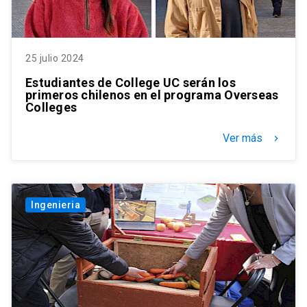
25 julio 2024
Estudiantes de College UC serán los
primeros chilenos en el programa Overseas
Colleges
Ver más
keyboard_arrow_right
Ingenieria