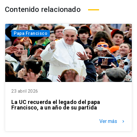
Contenido relacionado
Papa Francisco
23 abril 2026
La UC recuerda el legado del papa
Francisco, a un año de su partida
Ver más
keyboard_arrow_right