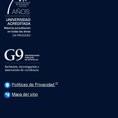
Políticas de Privacidad
verified_user
Mapa del sitio
account_tree