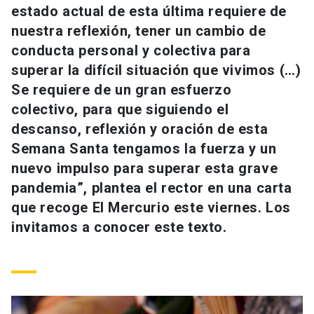
estado actual de esta última requiere de
Universidad
nuestra reflexión, tener un cambio de
keyboard_arrow_down
Información para
conducta personal y colectiva para
superar la difícil situación que vivimos (…)
Futuros estudiantes
Go to english site
launch
Se requiere de un gran esfuerzo
colectivo, para que siguiendo el
Estudiantes
ACCESOS DIRECTOS
descanso, reflexión y oración de esta
Admisión
launch
Semana Santa tengamos la fuerza y un
Académicos
nuevo impulso para superar esta grave
Mi Cuenta UC
launch
Personal
pandemia”, plantea el rector en una carta
que recoge El Mercurio este viernes. Los
Correo UC
launch
launch
Alumni
invitamos a conocer este texto.
Mi Portal UC
launch
Padres y familia
Medios
Biblioteca
launch
launch
Vecinos
Donaciones
launch