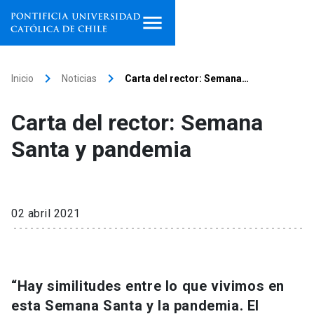
Inicio
keyboard_arrow_right
keyboard_arrow_right
Inicio
Noticias
Carta del rector: Semana…
Programas de estudio
Carta del rector: Semana
Facultades, escuelas e
Santa y pandemia
institutos
Investigación
02 abril 2021
Internacionalización
launch
Extensión
“Hay similitudes entre lo que vivimos en
Vinculación
esta Semana Santa y la pandemia. El