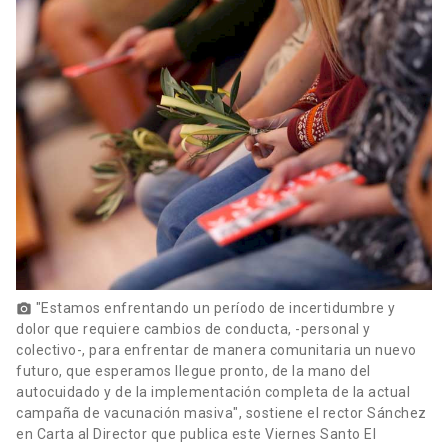
"Estamos enfrentando un período de incertidumbre y
photo_camera
dolor que requiere cambios de conducta, -personal y
colectivo-, para enfrentar de manera comunitaria un nuevo
futuro, que esperamos llegue pronto, de la mano del
autocuidado y de la implementación completa de la actual
campaña de vacunación masiva", sostiene el rector Sánchez
en Carta al Director que publica este Viernes Santo El