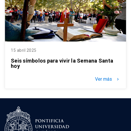
15 abril 2025
Seis símbolos para vivir la Semana Santa
hoy
Ver más
keyboard_arrow_right