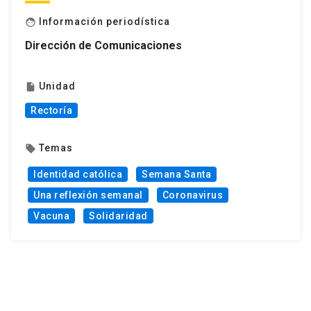
Información periodística
face
Dirección de Comunicaciones
Unidad
insert_drive_file
Rectoría
Temas
local_offer
Identidad católica
Semana Santa
Una reflexión semanal
Coronavirus
Vacuna
Solidaridad