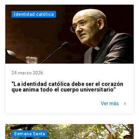
Identidad católica
24 marzo 2026
“La identidad católica debe ser el corazón
que anima todo el cuerpo universitario"
Ver más
keyboard_arrow_right
Semana Santa