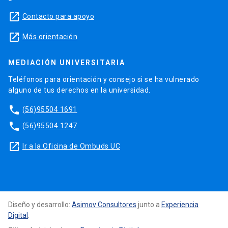
launch
Contacto para apoyo
launch
Más orientación
MEDIACIÓN UNIVERSITARIA
Teléfonos para orientación y consejo si se ha vulnerado
alguno de tus derechos en la universidad.
phone
(56)95504 1691
phone
(56)95504 1247
launch
Ir a la Oficina de Ombuds UC
Diseño y desarrollo:
Asimov Consultores
junto a
Experiencia
Digital
.