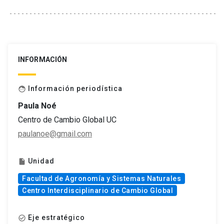
INFORMACIÓN
Información periodística
face
Paula Noé
Centro de Cambio Global UC
paulanoe@gmail.com
Unidad
insert_drive_file
Facultad de Agronomía y Sistemas Naturales
Centro Interdisciplinario de Cambio Global
Eje estratégico
check_circle_outline