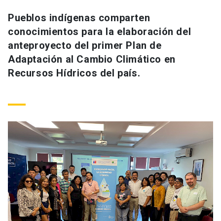
Universidad
Pueblos indígenas comparten
conocimientos para la elaboración del
keyboard_arrow_down
Información para
anteproyecto del primer Plan de
Futuros estudiantes
Go to english site
launch
Adaptación al Cambio Climático en
Recursos Hídricos del país.
Estudiantes
ACCESOS DIRECTOS
Admisión
launch
Académicos
Mi Cuenta UC
launch
Personal
Correo UC
launch
launch
Alumni
Mi Portal UC
launch
Padres y familia
Medios
Biblioteca
launch
launch
Vecinos
Donaciones
launch