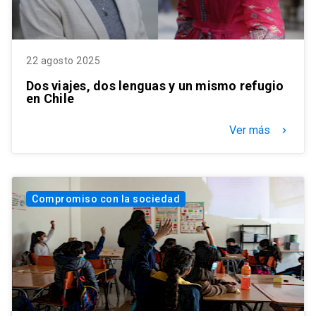
22 agosto 2025
Dos viajes, dos lenguas y un mismo refugio
en Chile
Ver más
keyboard_arrow_right
Compromiso con la sociedad