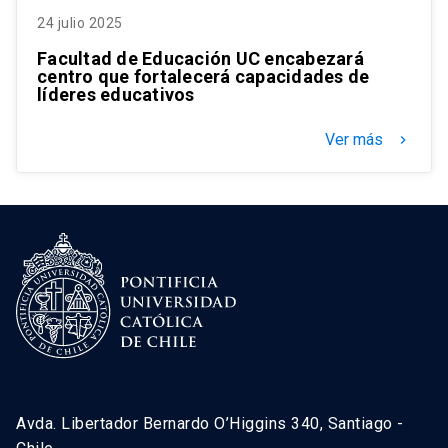
24 julio 2025
Facultad de Educación UC encabezará
centro que fortalecerá capacidades de
líderes educativos
Ver más
keyboard_arrow_right
Avda. Libertador Bernardo O’Higgins 340, Santiago -