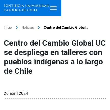
Inicio
keyboard_arrow_right
keyboard_arrow_right
Inicio
Noticias
Centro del Cambio Global…
Programas de estudio
Centro del Cambio Global UC
Facultades, escuelas e
se despliega en talleres con
institutos
pueblos indígenas a lo largo
Investigación
de Chile
Internacionalización
launch
Extensión
20 abril 2024
Vinculación