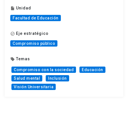
Unidad
insert_drive_file
Facultad de Educación
Eje estratégico
check_circle_outline
Compromiso público
Temas
local_offer
Compromiso con la sociedad
Educación
Salud mental
Inclusión
Visión Universitaria