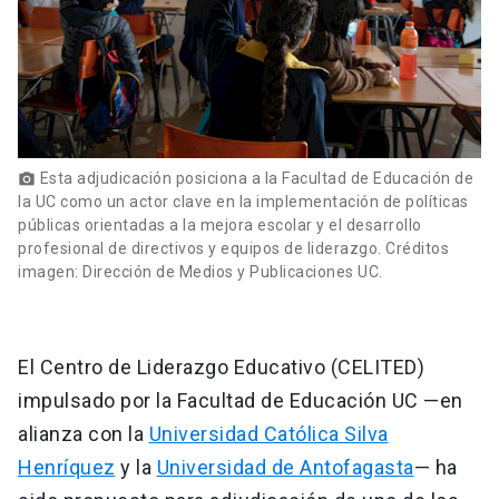
Esta adjudicación posiciona a la Facultad de Educación de
photo_camera
la UC como un actor clave en la implementación de políticas
públicas orientadas a la mejora escolar y el desarrollo
profesional de directivos y equipos de liderazgo. Créditos
imagen: Dirección de Medios y Publicaciones UC.
El Centro de Liderazgo Educativo (CELITED)
impulsado por la Facultad de Educación UC —en
alianza con la
Universidad Católica Silva
Henríquez
y la
Universidad de Antofagasta
— ha