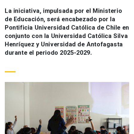
Universidad
La iniciativa, impulsada por el Ministerio
de Educación, será encabezado por la
keyboard_arrow_down
Información para
Pontificia Universidad Católica de Chile en
Futuros estudiantes
Go to english site
launch
conjunto con la Universidad Católica Silva
Henríquez y Universidad de Antofagasta
Estudiantes
ACCESOS DIRECTOS
durante el periodo 2025-2029.
Admisión
launch
Académicos
Mi Cuenta UC
launch
Personal
Correo UC
launch
launch
Alumni
Mi Portal UC
launch
Padres y familia
Medios
Biblioteca
launch
launch
Vecinos
Donaciones
launch