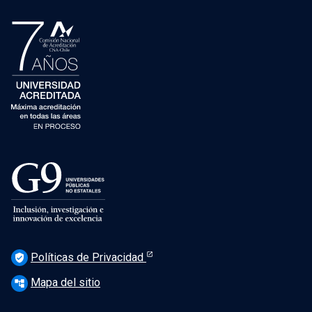
Políticas de Privacidad
verified_user
Mapa del sitio
account_tree