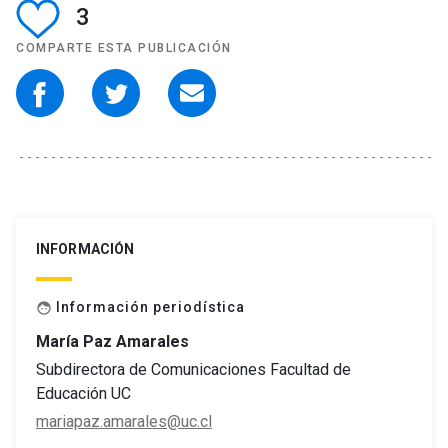
3
COMPARTE ESTA PUBLICACIÓN
INFORMACIÓN
Información periodística
face
María Paz Amarales
Subdirectora de Comunicaciones Facultad de
Educación UC
mariapaz.amarales@uc.cl