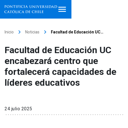
Inicio
keyboard_arrow_right
keyboard_arrow_right
Inicio
Noticias
Facultad de Educación UC…
Programas de estudio
Facultad de Educación UC
Facultades, escuelas e
encabezará centro que
institutos
fortalecerá capacidades de
Investigación
líderes educativos
Internacionalización
launch
Extensión
24 julio 2025
Vinculación