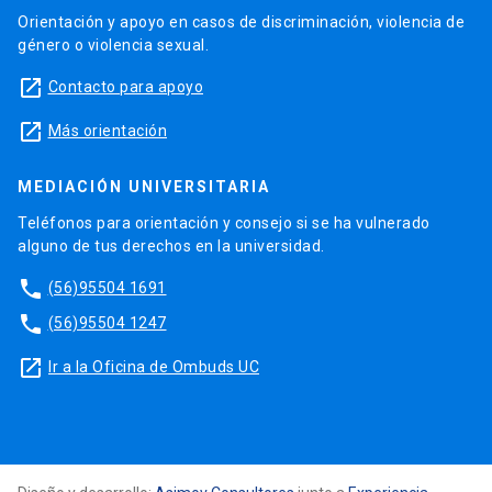
Orientación y apoyo en casos de discriminación, violencia de
género o violencia sexual.
launch
Contacto para apoyo
launch
Más orientación
MEDIACIÓN UNIVERSITARIA
Teléfonos para orientación y consejo si se ha vulnerado
alguno de tus derechos en la universidad.
phone
(56)95504 1691
phone
(56)95504 1247
launch
Ir a la Oficina de Ombuds UC