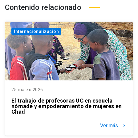
Contenido relacionado
Internacionalización
25 marzo 2026
El trabajo de profesoras UC en escuela
nómade y empoderamiento de mujeres en
Chad
Ver más
keyboard_arrow_right