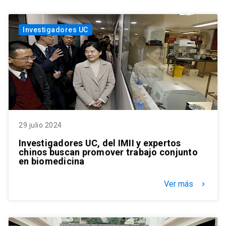
Investigadores UC
29 julio 2024
Investigadores UC, del IMII y expertos
chinos buscan promover trabajo conjunto
en biomedicina
Ver más
keyboard_arrow_right