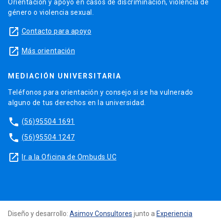
Orientación y apoyo en casos de discriminación, violencia de
género o violencia sexual.
launch
Contacto para apoyo
launch
Más orientación
MEDIACIÓN UNIVERSITARIA
Teléfonos para orientación y consejo si se ha vulnerado
alguno de tus derechos en la universidad.
phone
(56)95504 1691
phone
(56)95504 1247
launch
Ir a la Oficina de Ombuds UC
Diseño y desarrollo:
Asimov Consultores
junto a
Experiencia