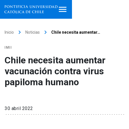
Inicio
keyboard_arrow_right
keyboard_arrow_right
Inicio
Noticias
Chile necesita aumentar…
Programas de estudio
IMII
Facultades, escuelas e
Chile necesita aumentar
institutos
vacunación contra virus
Investigación
papiloma humano
Internacionalización
launch
Extensión
30 abril 2022
Vinculación