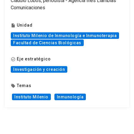
Claudio Lobos, periodista - Agencia Inés Llambías
Comunicaciones
Unidad
insert_drive_file
Instituto Milenio de Inmunología e Inmunoterapia
Facultad de Ciencias Biológicas
Eje estratégico
check_circle_outline
Investigación y creación
Temas
local_offer
Instituto Milenio
Inmunología