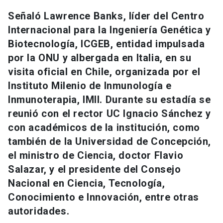
Universidad
Señaló Lawrence Banks, líder del Centro
Internacional para la Ingeniería Genética y
keyboard_arrow_down
Información para
Biotecnología, ICGEB, entidad impulsada
por la ONU y albergada en Italia, en su
Futuros estudiantes
Go to english site
launch
visita oficial en Chile, organizada por el
Estudiantes
ACCESOS DIRECTOS
Instituto Milenio de Inmunología e
Inmunoterapia, IMII. Durante su estadía se
Admisión
launch
Académicos
reunió con el rector UC Ignacio Sánchez y
Mi Cuenta UC
launch
con académicos de la institución, como
Personal
también de la Universidad de Concepción,
Correo UC
launch
launch
el ministro de Ciencia, doctor Flavio
Alumni
Salazar, y el presidente del Consejo
Mi Portal UC
launch
Padres y familia
Nacional en Ciencia, Tecnología,
Medios
Biblioteca
launch
Conocimiento e Innovación, entre otras
launch
Vecinos
autoridades.
Donaciones
launch