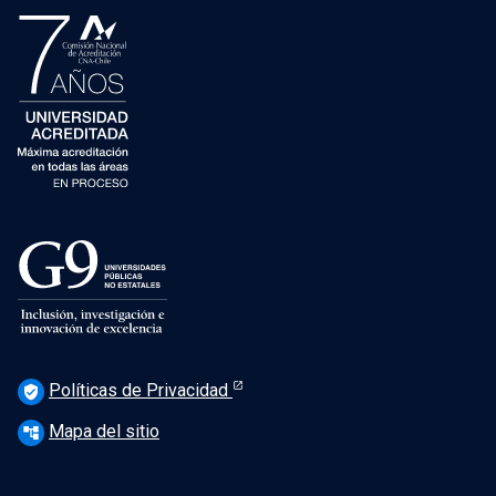
Políticas de Privacidad
verified_user
Mapa del sitio
account_tree