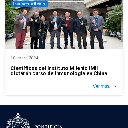
Instituto Milenio
10 enero 2024
Científicos del Instituto Milenio IMII
dictarán curso de inmunología en China
Ver más
keyboard_arrow_right