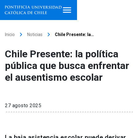
Inicio
keyboard_arrow_right
keyboard_arrow_right
Inicio
Noticias
Chile Presente: la…
Programas de estudio
Chile Presente: la política
Facultades, escuelas e
pública que busca enfrentar
institutos
el ausentismo escolar
Investigación
Internacionalización
launch
27 agosto 2025
Extensión
Vinculación
La baja asistencia escolar puede derivar