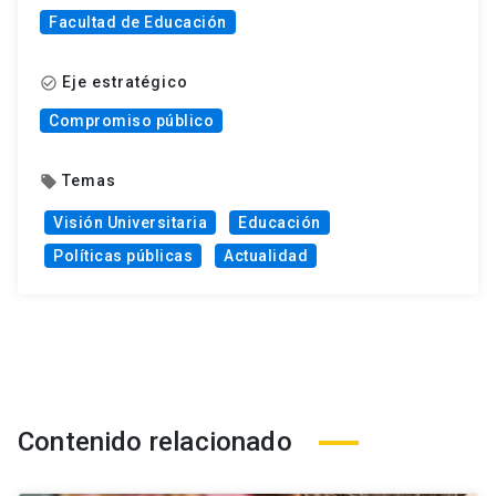
Facultad de Educación
Eje estratégico
check_circle_outline
Compromiso público
Temas
local_offer
Visión Universitaria
Educación
Políticas públicas
Actualidad
Contenido relacionado