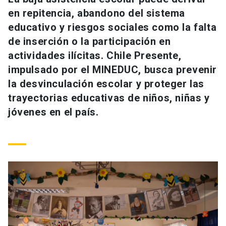
Universidad
en repitencia, abandono del sistema
educativo y riesgos sociales como la falta
keyboard_arrow_down
Información para
de inserción o la participación en
actividades ilícitas. Chile Presente,
Futuros estudiantes
Go to english site
launch
impulsado por el MINEDUC, busca prevenir
Estudiantes
la desvinculación escolar y proteger las
ACCESOS DIRECTOS
trayectorias educativas de niños, niñas y
Admisión
launch
Académicos
jóvenes en el país.
Mi Cuenta UC
launch
Personal
Correo UC
launch
launch
Alumni
Mi Portal UC
launch
Padres y familia
Medios
Biblioteca
launch
launch
Vecinos
Donaciones
launch