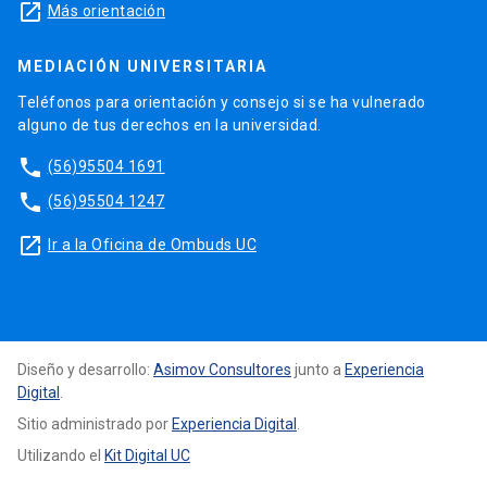
launch
Más orientación
MEDIACIÓN UNIVERSITARIA
Teléfonos para orientación y consejo si se ha vulnerado
alguno de tus derechos en la universidad.
phone
(56)95504 1691
phone
(56)95504 1247
launch
Ir a la Oficina de Ombuds UC
Diseño y desarrollo:
Asimov Consultores
junto a
Experiencia
Digital
.
Sitio administrado por
Experiencia Digital
.
Utilizando el
Kit Digital UC