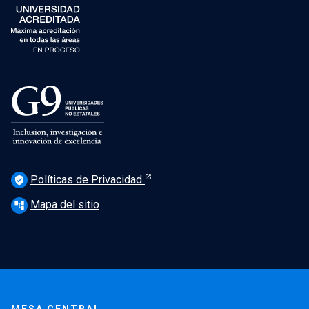
Políticas de Privacidad
verified_user
Mapa del sitio
account_tree