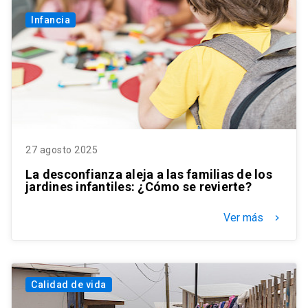
Infancia
27 agosto 2025
La desconfianza aleja a las familias de los
jardines infantiles: ¿Cómo se revierte?
Ver más
keyboard_arrow_right
Calidad de vida