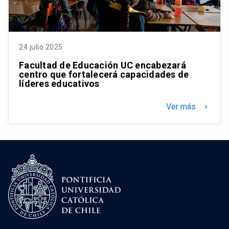
24 julio 2025
Facultad de Educación UC encabezará
centro que fortalecerá capacidades de
líderes educativos
Ver más
keyboard_arrow_right