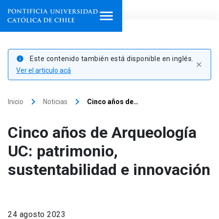
Inicio
Este contenido también está disponible en inglés.
info
close
Programas de estudio
Ver el articulo acá
Facultades, escuelas e
keyboard_arrow_right
keyboard_arrow_right
Inicio
Noticias
Cinco años de…
institutos
Cinco años de Arqueología
Investigación
UC: patrimonio,
Internacionalización
launch
sustentabilidad e innovación
Extensión
Vinculación
24 agosto 2023