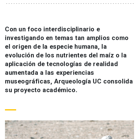
Universidad
keyboard_arrow_down
Información para
Con un foco interdisciplinario e
Futuros estudiantes
Go to english site
launch
investigando en temas tan amplios como
el origen de la especie humana, la
Estudiantes
ACCESOS DIRECTOS
evolución de los nutrientes del maíz o la
aplicación de tecnologías de realidad
Admisión
launch
Académicos
aumentada a las experiencias
Mi Cuenta UC
launch
museográficas, Arqueología UC consolida
Personal
su proyecto académico.
Correo UC
launch
launch
Alumni
Mi Portal UC
launch
Padres y familia
Medios
Biblioteca
launch
launch
Vecinos
Donaciones
launch