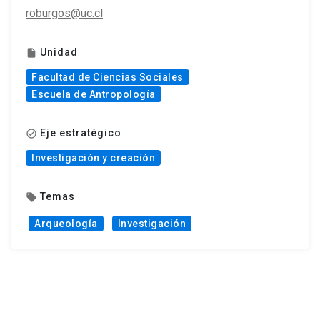
roburgos@uc.cl
Unidad
insert_drive_file
Facultad de Ciencias Sociales
Escuela de Antropología
Eje estratégico
check_circle_outline
Investigación y creación
Temas
local_offer
Arqueología
Investigación