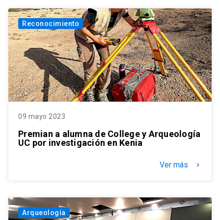
Reconocimiento
09 mayo 2023
Premian a alumna de College y Arqueología
UC por investigación en Kenia
Ver más
keyboard_arrow_right
Arqueología