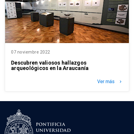
07 noviembre 2022
Descubren valiosos hallazgos
arqueológicos en la Araucanía
Ver más
keyboard_arrow_right