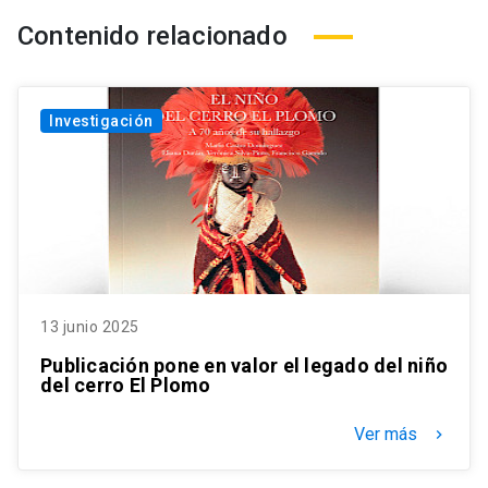
Contenido relacionado
Investigación
13 junio 2025
Publicación pone en valor el legado del niño
del cerro El Plomo
Ver más
keyboard_arrow_right