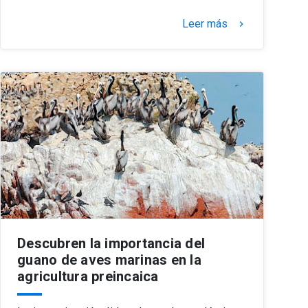
Leer más
keyboard_arrow_right
Descubren la importancia del
guano de aves marinas en la
agricultura preincaica