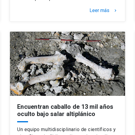
Leer más
keyboard_arrow_right
Encuentran caballo de 13 mil años
oculto bajo salar altiplánico
Un equipo multidisciplinario de científicos y