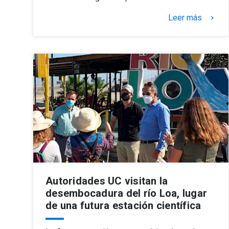
Leer más
keyboard_arrow_right
Autoridades UC visitan la
desembocadura del río Loa, lugar
de una futura estación científica