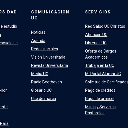
RSIDAD
COMUNICACIÓN
SERVICIOS
UC
e estudio
Red Salud UC Christus
Noticias
n
Almacén UC
Agenda
escuelas e
Librerías UC
Redes sociales
Oferta de Cargos
Visión Universitaria
Académicos
Revista Universitaria
Trabaja en la UC
Media UC
Mi Portal Alumni UC
C
Radio Beethoven
Solicitud de Certificado
onor
Glosario UC
Pago de créditos
Uso de marca
Pago de arancel
ente
Misas y Servicios
Pastorales
 Para