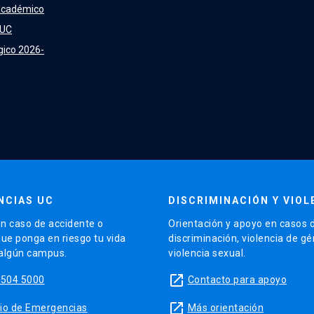
Académico
 UC
gico 2026-
NCIAS UC
DISCRIMINACIÓN Y VIOL
n caso de accidente o
Orientación y apoyo en casos 
que ponga en riesgo tu vida
discriminación, violencia de g
 algún campus.
violencia sexual.
launch
5504 5000
Contacto para apoyo
launch
sitio de Emergencias
Más orientación