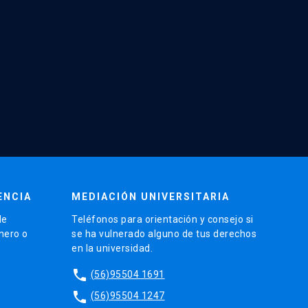
ENCIA
MEDIACIÓN UNIVERSITARIA
de
Teléfonos para orientación y consejo si
énero o
se ha vulnerado alguno de tus derechos
en la universidad.
phone
(56)95504 1691
phone
(56)95504 1247