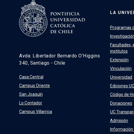
LA UNIVE
Programas d
Investigació
Facultades, 
institutos
Avda. Libertador Bernardo O’Higgins
Extensión
340, Santiago - Chile
Vinculación
Casa Central
Universidad
Campus Oriente
Ediciones U
San Joaquín
Código de H
Lo Contador
Donaciones
Campus Villarrica
UC Transpar
Admisión
Información