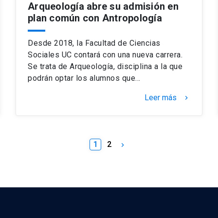
Arqueología abre su admisión en
plan común con Antropología
Desde 2018, la Facultad de Ciencias
Sociales UC contará con una nueva carrera.
Se trata de Arqueología, disciplina a la que
podrán optar los alumnos que…
Leer más
keyboard_arrow_right
1
2
keyboard_arrow_right