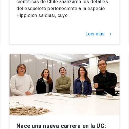
científicas de Chile analizaron los detalles
del esqueleto perteneciente a la especie
Hippidion saldiasi, cuyo…
Leer más
keyboard_arrow_right
Nace una nueva carrera en la UC: