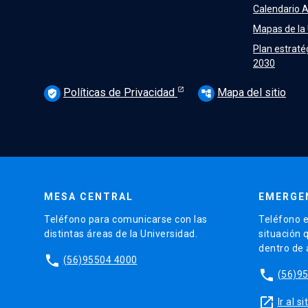
Calendario 
Mapas de la
Plan estraté
2030
Políticas de Privacidad
Mapa del sitio
verified_user
account_tree
MESA CENTRAL
EMERGE
Teléfono para comunicarse con las
Teléfono e
distintas áreas de la Universidad.
situación 
dentro de
phone
(56)95504 4000
phone
(56)9
launch
Ir al 