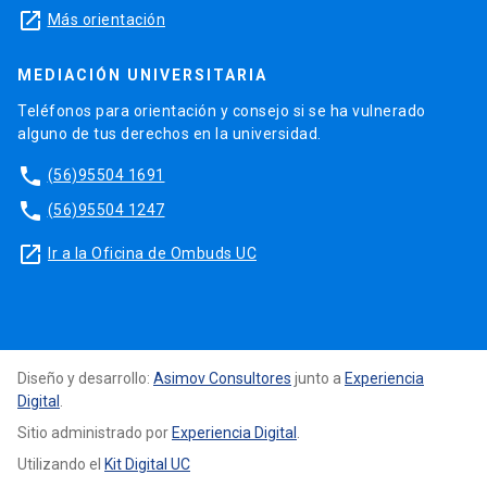
launch
Más orientación
MEDIACIÓN UNIVERSITARIA
Teléfonos para orientación y consejo si se ha vulnerado
alguno de tus derechos en la universidad.
phone
(56)95504 1691
phone
(56)95504 1247
launch
Ir a la Oficina de Ombuds UC
Diseño y desarrollo:
Asimov Consultores
junto a
Experiencia
Digital
.
Sitio administrado por
Experiencia Digital
.
Utilizando el
Kit Digital UC