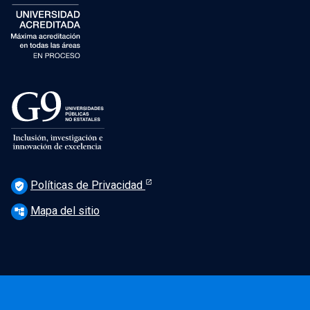
Políticas de Privacidad
verified_user
Mapa del sitio
account_tree