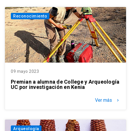
Reconocimiento
09 mayo 2023
Premian a alumna de College y Arqueología
UC por investigación en Kenia
Ver más
keyboard_arrow_right
Arqueología