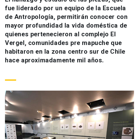
Universidad
fue liderado por un equipo de la Escuela
de Antropología, permitirán conocer con
keyboard_arrow_down
Información para
mayor profundidad la vida doméstica de
quienes pertenecieron al complejo El
Futuros estudiantes
Go to english site
launch
Vergel, comunidades pre mapuche que
Estudiantes
habitaron en la zona centro sur de Chile
ACCESOS DIRECTOS
hace aproximadamente mil años.
Admisión
launch
Académicos
Mi Cuenta UC
launch
Personal
Correo UC
launch
launch
Alumni
Mi Portal UC
launch
Padres y familia
Medios
Biblioteca
launch
launch
Vecinos
Donaciones
launch