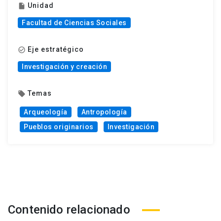
Unidad
insert_drive_file
Facultad de Ciencias Sociales
Eje estratégico
check_circle_outline
Investigación y creación
Temas
local_offer
Arqueología
Antropología
Pueblos originarios
Investigación
Contenido relacionado