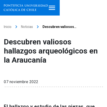
Inicio
keyboard_arrow_right
keyboard_arrow_right
Inicio
Noticias
Descubren valiosos…
Programas de estudio
Descubren valiosos
Facultades, escuelas e
hallazgos arqueológicos en
institutos
la Araucanía
Investigación
Internacionalización
launch
07 noviembre 2022
Extensión
Vinculación
El hallazgo y estudio de las piezas, que