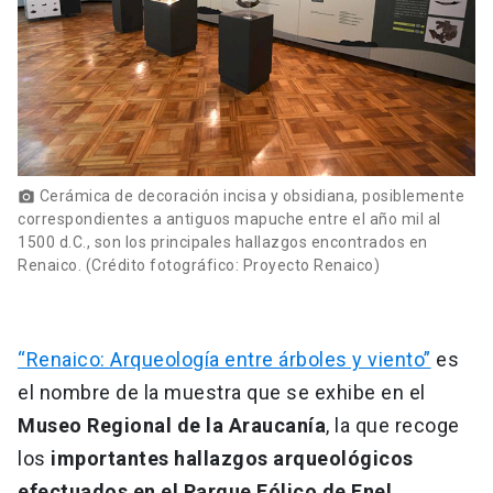
Cerámica de decoración incisa y obsidiana, posiblemente
photo_camera
correspondientes a antiguos mapuche entre el año mil al
1500 d.C., son los principales hallazgos encontrados en
Renaico. (Crédito fotográfico: Proyecto Renaico)
“Renaico: Arqueología entre árboles y viento”
es
el nombre de la muestra que se exhibe en el
Museo Regional de la Araucanía
, la que recoge
los
importantes hallazgos arqueológicos
efectuados en el Parque Eólico de Enel
,