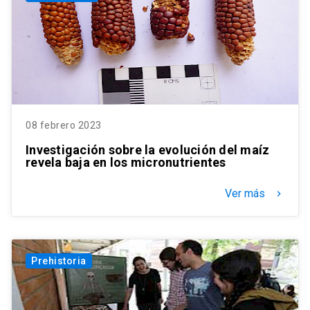
08 febrero 2023
Investigación sobre la evolución del maíz
revela baja en los micronutrientes
Ver más
keyboard_arrow_right
Prehistoria