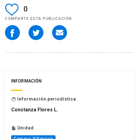
0
COMPARTE ESTA PUBLICACIÓN
INFORMACIÓN
Información periodística
face
Constanza Flores L.
Unidad
insert_drive_file
Campus Villarrica