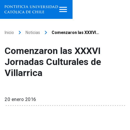
Inicio
keyboard_arrow_right
keyboard_arrow_right
Inicio
Noticias
Comenzaron las XXXVI…
Programas de estudio
Comenzaron las XXXVI
Facultades, escuelas e
Jornadas Culturales de
institutos
Villarrica
Investigación
Internacionalización
launch
20 enero 2016
Extensión
Vinculación