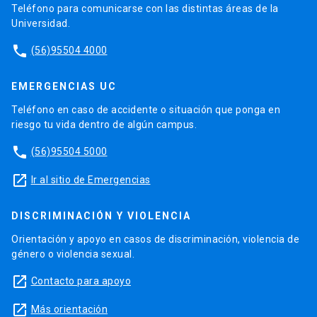
Teléfono para comunicarse con las distintas áreas de la
Universidad.
phone
(56)95504 4000
EMERGENCIAS UC
Teléfono en caso de accidente o situación que ponga en
riesgo tu vida dentro de algún campus.
phone
(56)95504 5000
launch
Ir al sitio de Emergencias
DISCRIMINACIÓN Y VIOLENCIA
Orientación y apoyo en casos de discriminación, violencia de
género o violencia sexual.
launch
Contacto para apoyo
launch
Más orientación