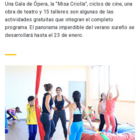
Una Gala de Ópera, la “Misa Criolla”, ciclos de cine, una
Universidad
obra de teatro y 15 talleres son algunas de las
actividades gratuitas que integran el completo
keyboard_arrow_down
Información para
programa. El panorama imperdible del verano sureño se
desarrollará hasta el 23 de enero.
Futuros estudiantes
Go to english site
launch
Estudiantes
ACCESOS DIRECTOS
Admisión
launch
Académicos
Mi Cuenta UC
launch
Personal
Correo UC
launch
launch
Alumni
Mi Portal UC
launch
Padres y familia
Medios
Biblioteca
launch
launch
Vecinos
Donaciones
launch