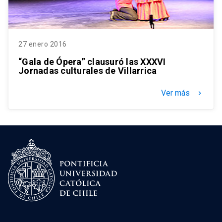
27 enero 2016
“Gala de Ópera” clausuró las XXXVI
Jornadas culturales de Villarrica
Ver más
keyboard_arrow_right