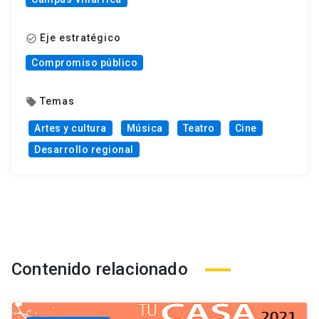
Eje estratégico
check_circle_outline
Compromiso público
Temas
local_offer
Artes y cultura
Música
Teatro
Cine
Desarrollo regional
Contenido relacionado