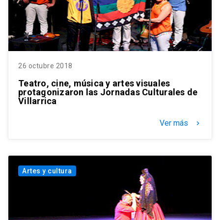
26 octubre 2018
Teatro, cine, música y artes visuales
protagonizaron las Jornadas Culturales de
Villarrica
Ver más
keyboard_arrow_right
Artes y cultura