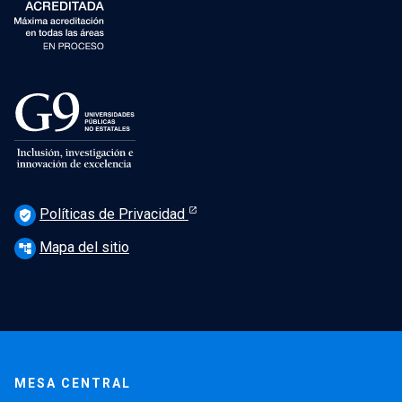
Políticas de Privacidad
verified_user
Mapa del sitio
account_tree
MESA CENTRAL