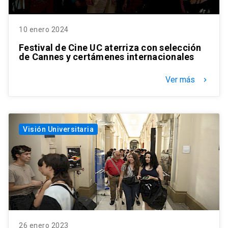
10 enero 2024
Festival de Cine UC aterriza con selección
de Cannes y certámenes internacionales
Ver más
keyboard_arrow_right
Visión Universitaria
26 enero 2023