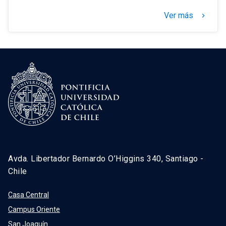
Ver más
keyboard_arrow_right
Avda. Libertador Bernardo O’Higgins 340, Santiago -
Chile
Casa Central
Campus Oriente
San Joaquín