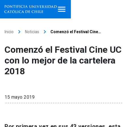
Inicio
keyboard_arrow_right
keyboard_arrow_right
Inicio
Noticias
Comenzó el Festival Cine…
Programas de estudio
Comenzó el Festival Cine UC
Facultades, escuelas e
con lo mejor de la cartelera
institutos
2018
Investigación
Internacionalización
launch
15 mayo 2019
Extensión
Vinculación
Por primera vez en sus 43 versiones, esta