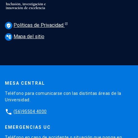
Políticas de Privacidad
verified_user
Mapa del sitio
account_tree
MESA CENTRAL
Teléfono para comunicarse con las distintas áreas de la
Universidad.
phone
(56)95504 4000
EMERGENCIAS UC
Teléfono en caso de accidente o situación que ponga en