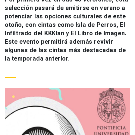
Universidad
selección pasará de emitirse en verano a
potenciar las opciones culturales de este
keyboard_arrow_down
Información para
otoño, con cintas como Isla de Perros, El
Infiltrado del KKKlan y El Libro de Imagen.
Futuros estudiantes
Go to english site
launch
Este evento permitirá además revivir
Estudiantes
algunas de las cintas más destacadas de
ACCESOS DIRECTOS
la temporada anterior.
Admisión
launch
Académicos
Mi Cuenta UC
launch
Personal
Correo UC
launch
launch
Alumni
Mi Portal UC
launch
Padres y familia
Medios
Biblioteca
launch
launch
Vecinos
Donaciones
launch