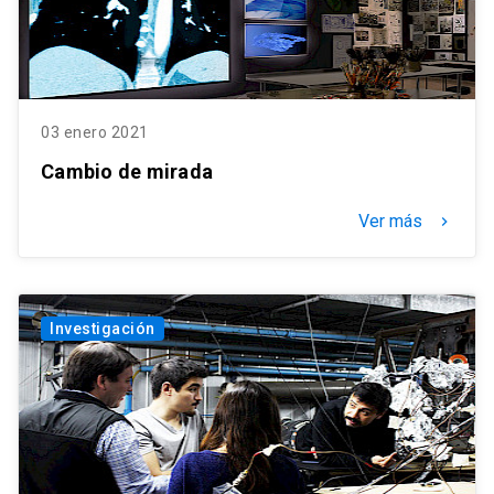
03 enero 2021
Cambio de mirada
Ver más
keyboard_arrow_right
Investigación