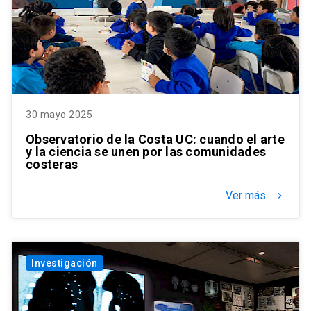
30 mayo 2025
Observatorio de la Costa UC: cuando el arte
y la ciencia se unen por las comunidades
costeras
Ver más
keyboard_arrow_right
Investigación