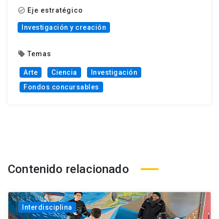
Eje estratégico
check_circle_outline
Investigación y creación
Temas
local_offer
Arte
Ciencia
Investigación
Fondos concursables
Contenido relacionado
Interdisciplina