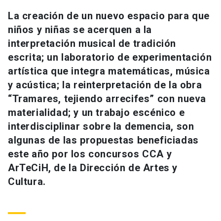
Universidad
La creación de un nuevo espacio para que
niños y niñas se acerquen a la
keyboard_arrow_down
Información para
interpretación musical de tradición
escrita; un laboratorio de experimentación
Futuros estudiantes
Go to english site
launch
artística que integra matemáticas, música
Estudiantes
ACCESOS DIRECTOS
y acústica; la reinterpretación de la obra
“Tramares, tejiendo arrecifes” con nueva
Admisión
launch
Académicos
materialidad; y un trabajo escénico e
Mi Cuenta UC
launch
interdisciplinar sobre la demencia, son
Personal
algunas de las propuestas beneficiadas
Correo UC
launch
launch
este año por los concursos CCA y
Alumni
ArTeCiH, de la Dirección de Artes y
Mi Portal UC
launch
Padres y familia
Cultura.
Medios
Biblioteca
launch
launch
Vecinos
Donaciones
launch