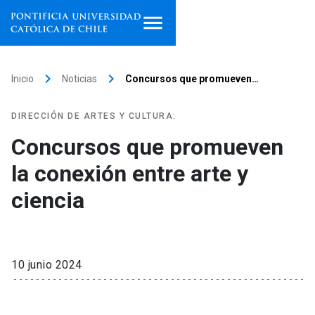
Inicio
keyboard_arrow_right
keyboard_arrow_right
Inicio
Noticias
Concursos que promueven…
Programas de estudio
DIRECCIÓN DE ARTES Y CULTURA:
Facultades, escuelas e
Concursos que promueven
institutos
la conexión entre arte y
Investigación
ciencia
Internacionalización
launch
Extensión
10 junio 2024
Vinculación