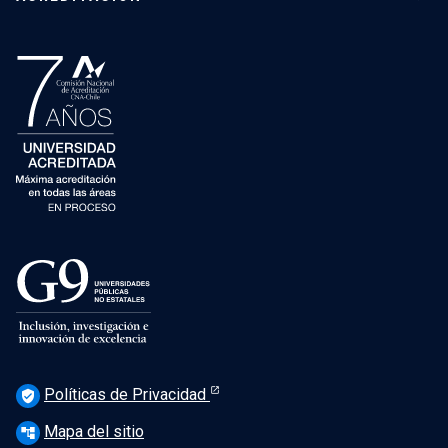
Políticas de Privacidad
verified_user
Mapa del sitio
account_tree