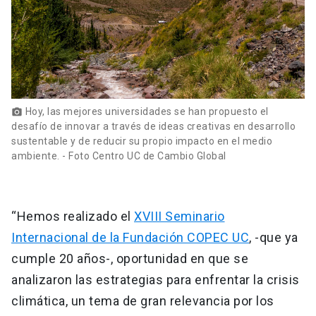
Hoy, las mejores universidades se han propuesto el
photo_camera
desafío de innovar a través de ideas creativas en desarrollo
sustentable y de reducir su propio impacto en el medio
ambiente. - Foto Centro UC de Cambio Global
“Hemos realizado el
XVIII Seminario
Internacional de la Fundación COPEC UC
, -que ya
cumple 20 años-, oportunidad en que se
analizaron las estrategias para enfrentar la crisis
climática, un tema de gran relevancia por los