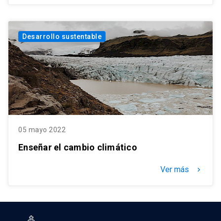
Desarrollo sustentable
05 mayo 2022
Enseñar el cambio climático
Ver más
keyboard_arrow_right