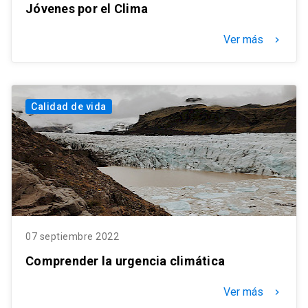
Jóvenes por el Clima
Ver más
keyboard_arrow_right
Calidad de vida
07 septiembre 2022
Comprender la urgencia climática
Ver más
keyboard_arrow_right