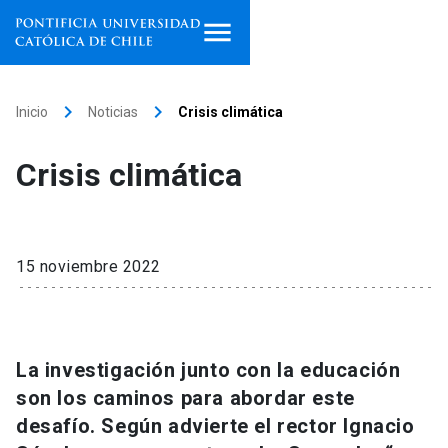
Inicio
keyboard_arrow_right
keyboard_arrow_right
Inicio
Noticias
Crisis climática
Programas de estudio
Crisis climática
Facultades, escuelas e
institutos
Investigación
15 noviembre 2022
Internacionalización
launch
Extensión
La investigación junto con la educación
son los caminos para abordar este
Vinculación
desafío. Según advierte el rector Ignacio