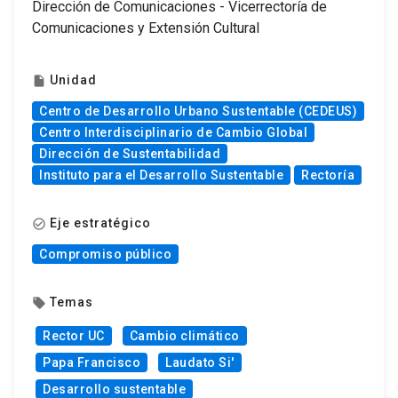
Dirección de Comunicaciones - Vicerrectoría de
Comunicaciones y Extensión Cultural
Unidad
insert_drive_file
Centro de Desarrollo Urbano Sustentable (CEDEUS)
Centro Interdisciplinario de Cambio Global
Dirección de Sustentabilidad
Instituto para el Desarrollo Sustentable
Rectoría
Eje estratégico
check_circle_outline
Compromiso público
Temas
local_offer
Rector UC
Cambio climático
Papa Francisco
Laudato Si'
Desarrollo sustentable