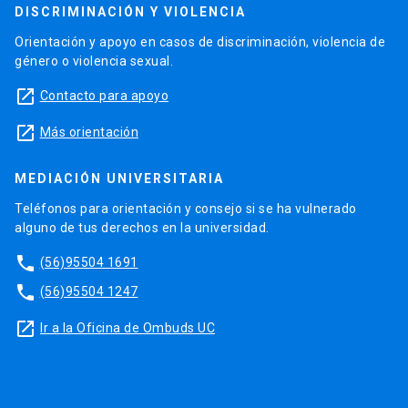
DISCRIMINACIÓN Y VIOLENCIA
Orientación y apoyo en casos de discriminación, violencia de
género o violencia sexual.
launch
Contacto para apoyo
launch
Más orientación
MEDIACIÓN UNIVERSITARIA
Teléfonos para orientación y consejo si se ha vulnerado
alguno de tus derechos en la universidad.
phone
(56)95504 1691
phone
(56)95504 1247
launch
Ir a la Oficina de Ombuds UC