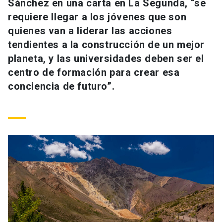
Sánchez en una carta en La Segunda, “se
Universidad
requiere llegar a los jóvenes que son
quienes van a liderar las acciones
keyboard_arrow_down
Información para
tendientes a la construcción de un mejor
Futuros estudiantes
Go to english site
planeta, y las universidades deben ser el
launch
centro de formación para crear esa
Estudiantes
ACCESOS DIRECTOS
conciencia de futuro”.
Admisión
launch
Académicos
Mi Cuenta UC
launch
Personal
Correo UC
launch
launch
Alumni
Mi Portal UC
launch
Padres y familia
Medios
Biblioteca
launch
launch
Vecinos
Donaciones
launch