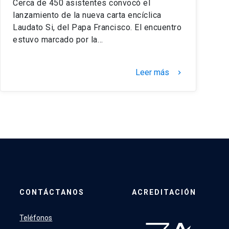
Cerca de 450 asistentes convocó el
lanzamiento de la nueva carta encíclica
Laudato Si, del Papa Francisco. El encuentro
estuvo marcado por la…
Leer más
keyboard_arrow_right
CONTÁCTANOS
ACREDITACIÓN
Teléfonos