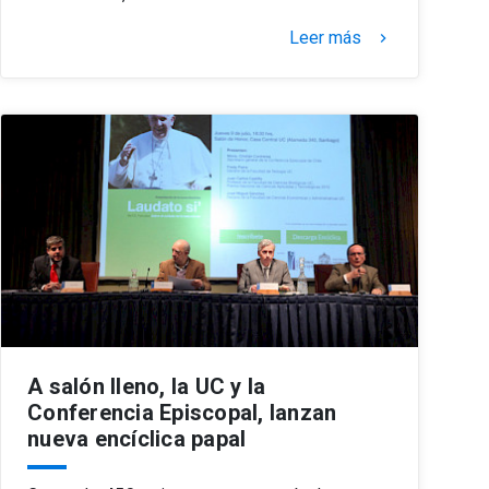
Leer más
keyboard_arrow_right
A salón lleno, la UC y la
Conferencia Episcopal, lanzan
nueva encíclica papal