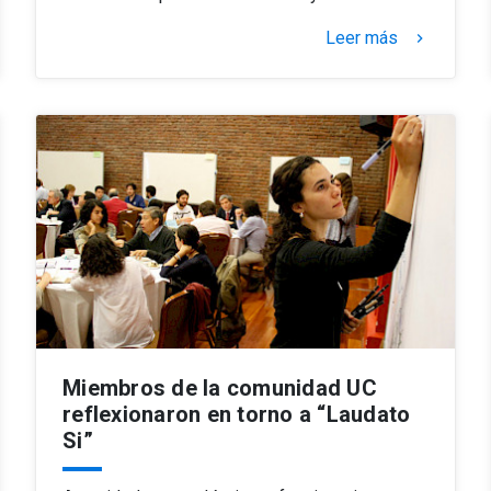
Leer más
keyboard_arrow_right
Miembros de la comunidad UC
reflexionaron en torno a “Laudato
Si”