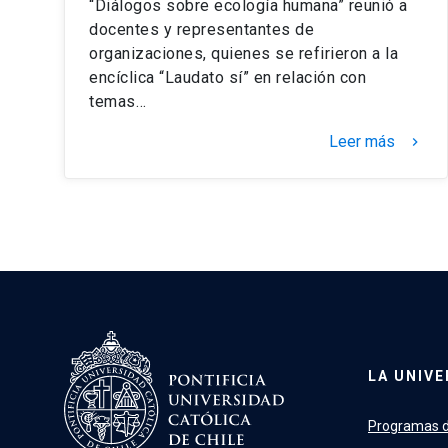
“Diálogos sobre ecología humana” reunió a
docentes y representantes de
organizaciones, quienes se refirieron a la
encíclica “Laudato sí” en relación con
temas…
Leer más
keyboard_arrow_right
LA UNIVE
Programas d