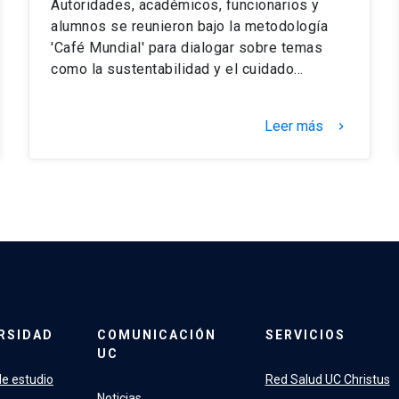
Autoridades, académicos, funcionarios y
alumnos se reunieron bajo la metodología
'Café Mundial' para dialogar sobre temas
como la sustentabilidad y el cuidado…
Leer más
keyboard_arrow_right
RSIDAD
COMUNICACIÓN
SERVICIOS
UC
e estudio
Red Salud UC Christus
Noticias