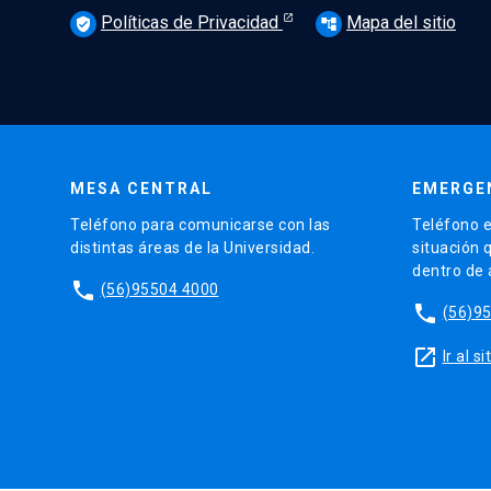
Políticas de Privacidad
Mapa del sitio
verified_user
account_tree
MESA CENTRAL
EMERGE
Teléfono para comunicarse con las
Teléfono e
distintas áreas de la Universidad.
situación 
dentro de
phone
(56)95504 4000
phone
(56)9
launch
Ir al 