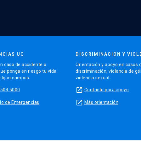
NCIAS UC
DISCRIMINACIÓN Y VIOL
n caso de accidente o
Orientación y apoyo en casos 
que ponga en riesgo tu vida
discriminación, violencia de g
 algún campus.
violencia sexual.
launch
5504 5000
Contacto para apoyo
launch
sitio de Emergencias
Más orientación