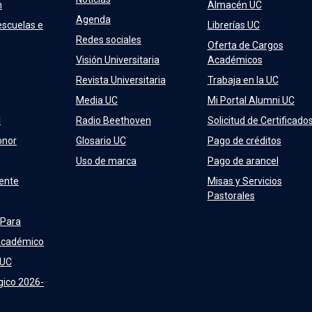
n
Almacén UC
Agenda
escuelas e
Librerías UC
Redes sociales
Oferta de Cargos
Visión Universitaria
Académicos
Revista Universitaria
Trabaja en la UC
Media UC
Mi Portal Alumni UC
C
Radio Beethoven
Solicitud de Certificado
onor
Glosario UC
Pago de créditos
Uso de marca
Pago de arancel
ente
Misas y Servicios
Pastorales
 Para
Académico
 UC
gico 2026-