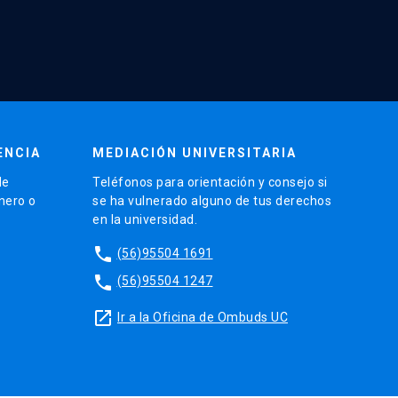
ENCIA
MEDIACIÓN UNIVERSITARIA
de
Teléfonos para orientación y consejo si
énero o
se ha vulnerado alguno de tus derechos
en la universidad.
phone
(56)95504 1691
phone
(56)95504 1247
launch
Ir a la Oficina de Ombuds UC