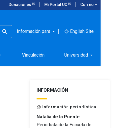
Donaciones
Mi Portal UC
Correo
arrow_drop_down
Información para
English Site
language
arrow_drop_down
rno al
Vinculación
Universidad
rop_down
arrow_drop_down
INFORMACIÓN
Información periodística
face
Natalia de la Puente
Periodista de la Escuela de