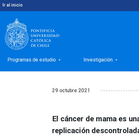
Ir al inicio
keyboard_arrow_right
keyboard_arrow_right
Inicio
Noticias
Cuatro mitos más comunes que se
Cuatro mitos más com
cáncer de mamas
Programas de estudio
Investigación
arrow_drop_down
arrow_drop_down
29 octubre 2021
El cáncer de mama es un
replicación descontrolada