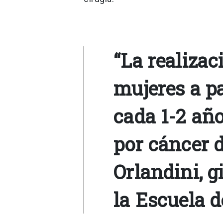
“La realiza
mujeres a pa
cada 1-2 añ
por cáncer 
Orlandini, 
la Escuela 