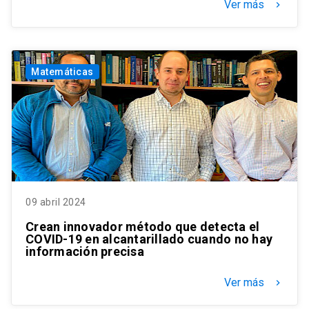
Ver más
keyboard_arrow_right
Matemáticas
09 abril 2024
Crean innovador método que detecta el
COVID-19 en alcantarillado cuando no hay
información precisa
Ver más
keyboard_arrow_right