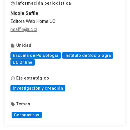
Información periodística
face
Nicole Saffie
Editora Web Home UC
nsaffie@uc.cl
Unidad
insert_drive_file
Escuela de Psicología
Instituto de Sociología
UC Online
Eje estratégico
check_circle_outline
Investigación y creación
Temas
local_offer
Coronavirus