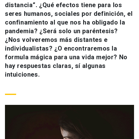
distancia”. ¿Qué efectos tiene para los
Universidad
seres humanos, sociales por definición, el
keyboard_arrow_down
Información para
confinamiento al que nos ha obligado la
pandemia? ¿Será solo un paréntesis?
Futuros estudiantes
Go to english site
launch
¿Nos volveremos más distantes e
individualistas? ¿O encontraremos la
Estudiantes
ACCESOS DIRECTOS
formula mágica para una vida mejor? No
Admisión
launch
hay respuestas claras, sí algunas
Académicos
intuiciones.
Mi Cuenta UC
launch
Personal
Correo UC
launch
launch
Alumni
Mi Portal UC
launch
Padres y familia
Medios
Biblioteca
launch
launch
Vecinos
Donaciones
launch