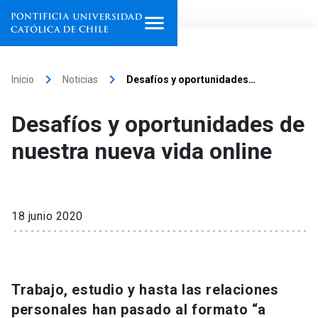
Inicio
keyboard_arrow_right
keyboard_arrow_right
Inicio
Noticias
Desafíos y oportunidades…
Programas de estudio
Desafíos y oportunidades de
Facultades, escuelas e
nuestra nueva vida online
institutos
Investigación
18 junio 2020
Internacionalización
launch
Extensión
Trabajo, estudio y hasta las relaciones
Vinculación
personales han pasado al formato “a