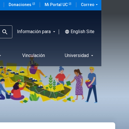
Donaciones
Mi Portal UC
Correo
arrow_drop_down
Información para
English Site
language
arrow_drop_down
Vinculación
Universidad
rop_down
arrow_drop_down