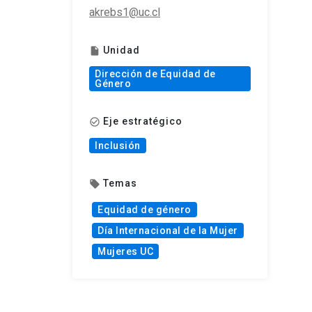
akrebs1@uc.cl
Unidad
insert_drive_file
Dirección de Equidad de
Género
Eje estratégico
check_circle_outline
Inclusión
Temas
local_offer
Equidad de género
Día Internacional de la Mujer
Mujeres UC