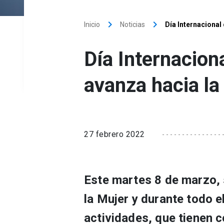
keyboard_arrow_right
keyboard_arrow_right
Inicio
Noticias
Día Internacional
Día Internaciona
avanza hacia la
27 febrero 2022
Este martes 8 de marzo, 
la Mujer y durante todo e
actividades, que tienen c