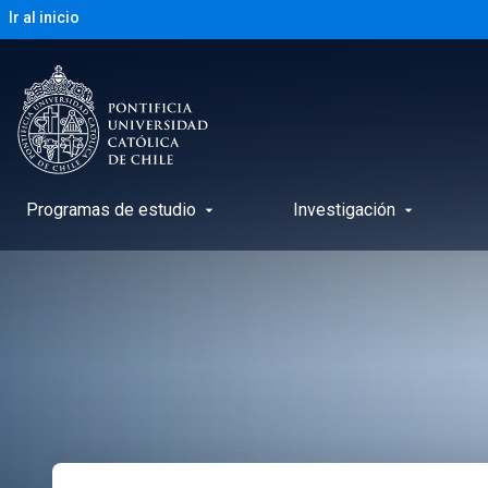
Ir al inicio
Programas de estudio
Investigación
arrow_drop_down
arrow_drop_down