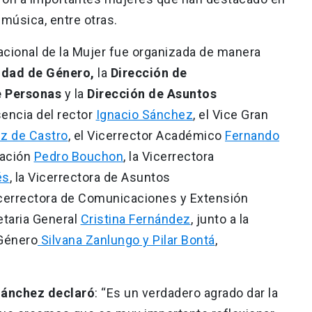
la música, entre otras.
cional de la Mujer fue organizada de manera
idad de Género,
la
Dirección de
e Personas
y la
Dirección de Asuntos
sencia del rector
Ignacio Sánchez
, el Vice Gran
z de Castro
, el Vicerrector Académico
Fernando
gación
Pedro Bouchon
, la Vicerrectora
és
, la Vicerrectora de Asuntos
Vicerrectora de Comunicaciones y Extensión
retaria General
Cristina Fernández
, junto a la
 Género
Silvana Zanlungo y Pilar Bontá
,
 Sánchez declaró
: “Es un verdadero agrado dar la