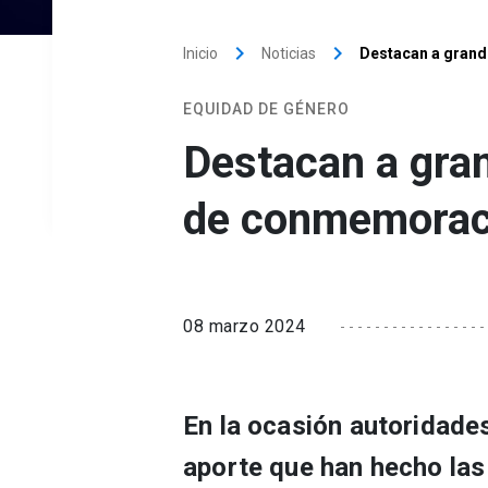
keyboard_arrow_right
keyboard_arrow_right
Inicio
Noticias
Destacan a grand
EQUIDAD DE GÉNERO
Destacan a gran
de conmemoraci
08 marzo 2024
En la ocasión autoridade
aporte que han hecho las 