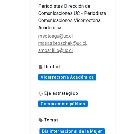
Periodistas Dirección de
Comunicaciones UC - Periodista
Comunicaciones Vicerrectoría
Académica
msotoagu@uc.cl,
matias.broschek@uc.cl,
ambar.lillo@uc.cl
Unidad
insert_drive_file
Vicerrectoría Académica
Eje estratégico
check_circle_outline
Compromiso público
Temas
local_offer
Día Internacional de la Mujer