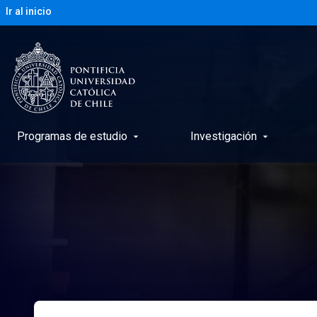
Ir al inicio
Programas de estudio
Investigación
arrow_drop_down
arrow_drop_down