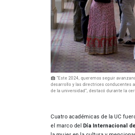
"Este 2024, queremos seguir avanzando
photo_camera
desarrollo y las directrices conducentes 
de la universidad", destacó durante la ce
Cuatro académicas de la UC fuero
el marco del
Día Internacional de
la mujer en la cultura y mencion