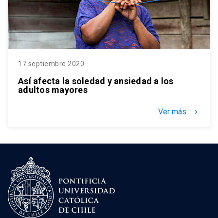
17 septiembre 2020
Así afecta la soledad y ansiedad a los
adultos mayores
Ver más
keyboard_arrow_right