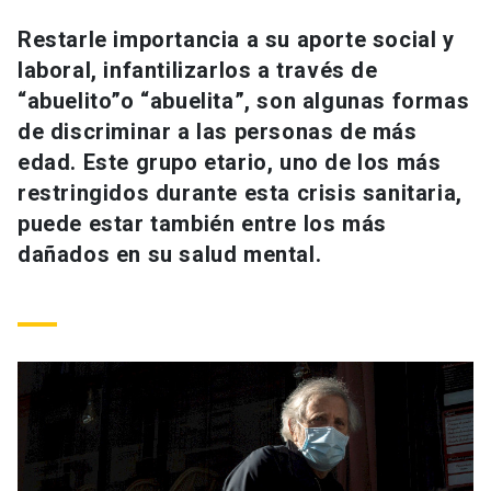
Universidad
Restarle importancia a su aporte social y
laboral, infantilizarlos a través de
keyboard_arrow_down
Información para
“abuelito”o “abuelita”, son algunas formas
Futuros estudiantes
Go to english site
launch
de discriminar a las personas de más
edad. Este grupo etario, uno de los más
Estudiantes
ACCESOS DIRECTOS
restringidos durante esta crisis sanitaria,
puede estar también entre los más
Admisión
launch
Académicos
dañados en su salud mental.
Mi Cuenta UC
launch
Personal
Correo UC
launch
launch
Alumni
Mi Portal UC
launch
Padres y familia
Medios
Biblioteca
launch
launch
Vecinos
Donaciones
launch