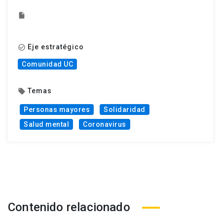
insert_drive_file
Eje estratégico
check_circle_outline
Comunidad UC
Temas
local_offer
Personas mayores
Solidaridad
Salud mental
Coronavirus
Contenido relacionado