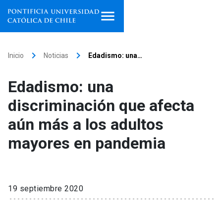
Inicio
keyboard_arrow_right
keyboard_arrow_right
Inicio
Noticias
Edadismo: una…
Programas de estudio
Edadismo: una
Facultades, escuelas e
discriminación que afecta
institutos
aún más a los adultos
Investigación
mayores en pandemia
Internacionalización
launch
Extensión
19 septiembre 2020
Vinculación