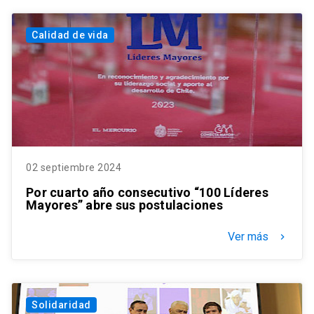
Calidad de vida
02 septiembre 2024
Por cuarto año consecutivo “100 Líderes
Mayores” abre sus postulaciones
Ver más
keyboard_arrow_right
Solidaridad