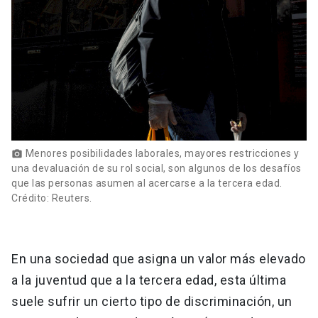
Menores posibilidades laborales, mayores restricciones y
photo_camera
una devaluación de su rol social, son algunos de los desafíos
que las personas asumen al acercarse a la tercera edad.
Crédito: Reuters.
En una sociedad que asigna un valor más elevado
a la juventud que a la tercera edad, esta última
suele sufrir un cierto tipo de discriminación, un