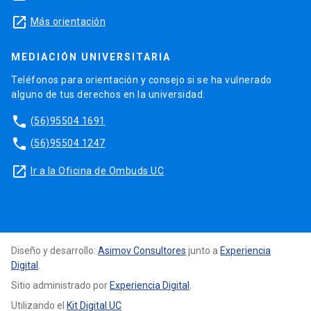
launch
Más orientación
MEDIACIÓN UNIVERSITARIA
Teléfonos para orientación y consejo si se ha vulnerado
alguno de tus derechos en la universidad.
phone
(56)95504 1691
phone
(56)95504 1247
launch
Ir a la Oficina de Ombuds UC
Diseño y desarrollo:
Asimov Consultores
junto a
Experiencia
Digital
.
Sitio administrado por
Experiencia Digital
.
Utilizando el
Kit Digital UC