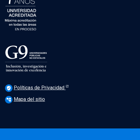
Políticas de Privacidad
verified_user
Mapa del sitio
account_tree