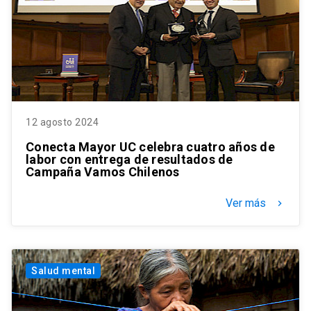
12 agosto 2024
Conecta Mayor UC celebra cuatro años de
labor con entrega de resultados de
Campaña Vamos Chilenos
Ver más
keyboard_arrow_right
Salud mental