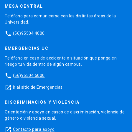
MESA CENTRAL
Teléfono para comunicarse con las distintas áreas de la
Universidad.
phone
(56)95504 4000
EMERGENCIAS UC
Teléfono en caso de accidente o situación que ponga en
riesgo tu vida dentro de algún campus.
phone
(56)95504 5000
launch
Ir al sitio de Emergencias
DISCRIMINACIÓN Y VIOLENCIA
Orientación y apoyo en casos de discriminación, violencia de
género o violencia sexual.
launch
Contacto para apoyo