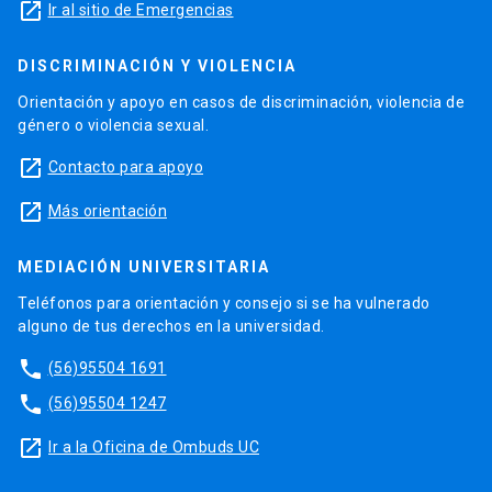
launch
Ir al sitio de Emergencias
DISCRIMINACIÓN Y VIOLENCIA
Orientación y apoyo en casos de discriminación, violencia de
género o violencia sexual.
launch
Contacto para apoyo
launch
Más orientación
MEDIACIÓN UNIVERSITARIA
Teléfonos para orientación y consejo si se ha vulnerado
alguno de tus derechos en la universidad.
phone
(56)95504 1691
phone
(56)95504 1247
launch
Ir a la Oficina de Ombuds UC