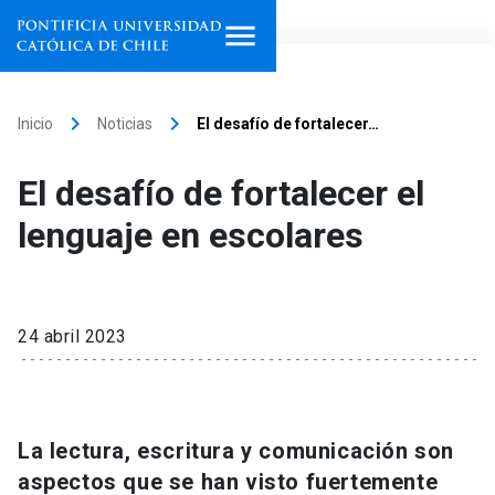
Inicio
keyboard_arrow_right
keyboard_arrow_right
Inicio
Noticias
El desafío de fortalecer…
Programas de estudio
El desafío de fortalecer el
Facultades, escuelas e
lenguaje en escolares
institutos
Investigación
24 abril 2023
Internacionalización
launch
Extensión
La lectura, escritura y comunicación son
Vinculación
aspectos que se han visto fuertemente