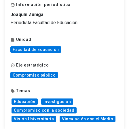
Información periodística
face
Joaquín Zúñiga
Periodista Facultad de Educación
Unidad
insert_drive_file
Facultad de Educación
Eje estratégico
check_circle_outline
Compromiso público
Temas
local_offer
Educación
Investigación
Compromiso con la sociedad
Visión Universitaria
Vinculación con el Medio