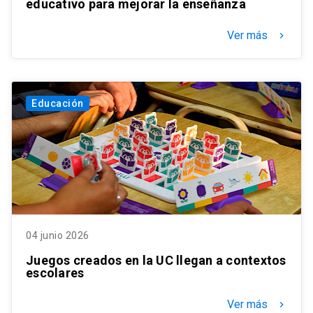
educativo para mejorar la enseñanza
Ver más
keyboard_arrow_right
Educación
04 junio 2026
Juegos creados en la UC llegan a contextos
escolares
Ver más
keyboard_arrow_right