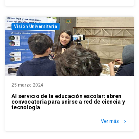
Visión Universitaria
25 marzo 2024
Al servicio de la educación escolar: abren
convocatoria para unirse a red de ciencia y
tecnología
Ver más
keyboard_arrow_right