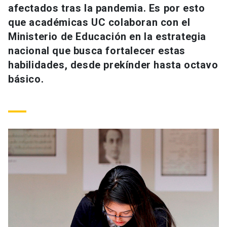
afectados tras la pandemia. Es por esto
Universidad
que académicas UC colaboran con el
keyboard_arrow_down
Información para
Ministerio de Educación en la estrategia
nacional que busca fortalecer estas
Futuros estudiantes
Go to english site
launch
habilidades, desde prekínder hasta octavo
básico.
Estudiantes
ACCESOS DIRECTOS
Admisión
launch
Académicos
Mi Cuenta UC
launch
Personal
Correo UC
launch
launch
Alumni
Mi Portal UC
launch
Padres y familia
Medios
Biblioteca
launch
launch
Vecinos
Donaciones
launch