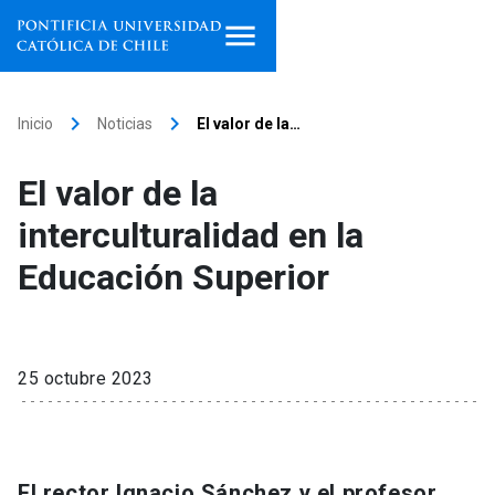
Inicio
keyboard_arrow_right
keyboard_arrow_right
Inicio
Noticias
El valor de la…
Programas de estudio
El valor de la
Facultades, escuelas e
interculturalidad en la
institutos
Educación Superior
Investigación
Internacionalización
launch
25 octubre 2023
Extensión
Vinculación
El rector Ignacio Sánchez y el profesor