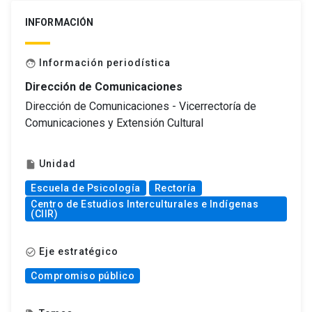
INFORMACIÓN
Información periodística
face
Dirección de Comunicaciones
Dirección de Comunicaciones - Vicerrectoría de
Comunicaciones y Extensión Cultural
Unidad
insert_drive_file
Escuela de Psicología
Rectoría
Centro de Estudios Interculturales e Indígenas
(CIIR)
Eje estratégico
check_circle_outline
Compromiso público