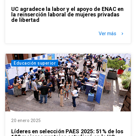
UC agradece la labor y el apoyo de ENAC en
la reinserción laboral de mujeres privadas
de libertad
Ver más
keyboard_arrow_right
Educación superior
20 enero 2025
Líderes en selección PAES 2025: 51% de los