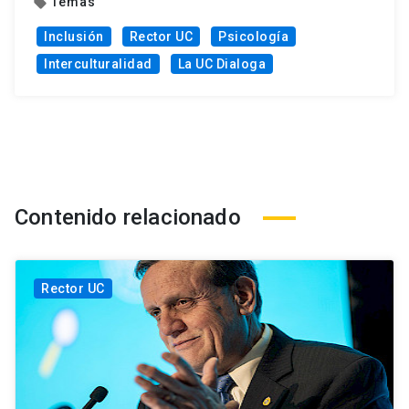
Temas
local_offer
Inclusión
Rector UC
Psicología
Interculturalidad
La UC Dialoga
Contenido relacionado
Rector UC