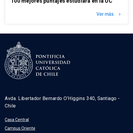
100 mejores puntajes estudiará en la UC
Ver más
keyboard_arrow_right
Avda. Libertador Bernardo O’Higgins 340, Santiago -
Chile
Casa Central
Campus Oriente