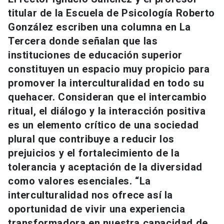
Universidad
titular de la Escuela de Psicología Roberto
González escriben una columna en La
keyboard_arrow_down
Información para
Tercera donde señalan que las
instituciones de educación superior
Futuros estudiantes
Go to english site
launch
constituyen un espacio muy propicio para
Estudiantes
promover la interculturalidad en todo su
ACCESOS DIRECTOS
quehacer. Consideran que el intercambio
Admisión
launch
Académicos
ritual, el diálogo y la interacción positiva
es un elemento crítico de una sociedad
Mi Cuenta UC
launch
Personal
plural que contribuye a reducir los
Correo UC
launch
prejuicios y el fortalecimiento de la
launch
Alumni
tolerancia y aceptación de la diversidad
Mi Portal UC
launch
Padres y familia
como valores esenciales. “La
Medios
Biblioteca
launch
interculturalidad nos ofrece así la
launch
Vecinos
oportunidad de vivir una experiencia
Donaciones
launch
transformadora en nuestra capacidad de