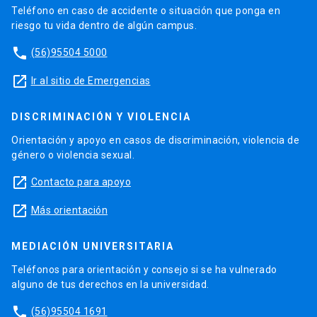
Teléfono en caso de accidente o situación que ponga en
riesgo tu vida dentro de algún campus.
phone
(56)95504 5000
launch
Ir al sitio de Emergencias
DISCRIMINACIÓN Y VIOLENCIA
Orientación y apoyo en casos de discriminación, violencia de
género o violencia sexual.
launch
Contacto para apoyo
launch
Más orientación
MEDIACIÓN UNIVERSITARIA
Teléfonos para orientación y consejo si se ha vulnerado
alguno de tus derechos en la universidad.
phone
(56)95504 1691