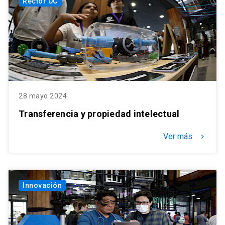
Rector UC
28 mayo 2024
Transferencia y propiedad intelectual
Ver más
keyboard_arrow_right
Innovación