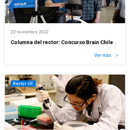
22 noviembre 2022
Columna del rector: Concurso Brain Chile
Ver más
keyboard_arrow_right
Rector UC