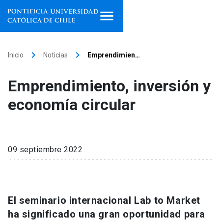
Inicio
keyboard_arrow_right
keyboard_arrow_right
Inicio
Noticias
Emprendimien…
Programas de estudio
Emprendimiento, inversión y
Facultades, escuelas e
economía circular
institutos
Investigación
09 septiembre 2022
Internacionalización
launch
Extensión
El seminario internacional Lab to Market
Vinculación
ha significado una gran oportunidad para