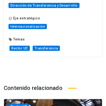
Dirección de Transferencia y Desarrollo
Eje estratégico
check_circle_outline
Internacionalización
Temas
local_offer
Rector UC
Transferencia
Contenido relacionado