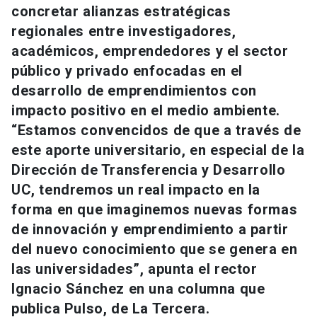
concretar alianzas estratégicas
Universidad
regionales entre investigadores,
keyboard_arrow_down
Información para
académicos, emprendedores y el sector
público y privado enfocadas en el
Futuros estudiantes
Go to english site
launch
desarrollo de emprendimientos con
impacto positivo en el medio ambiente.
Estudiantes
ACCESOS DIRECTOS
“Estamos convencidos de que a través de
Admisión
launch
este aporte universitario, en especial de la
Académicos
Dirección de Transferencia y Desarrollo
Mi Cuenta UC
launch
Personal
UC, tendremos un real impacto en la
forma en que imaginemos nuevas formas
Correo UC
launch
launch
Alumni
de innovación y emprendimiento a partir
Mi Portal UC
launch
del nuevo conocimiento que se genera en
Padres y familia
las universidades”, apunta el rector
Medios
Biblioteca
launch
Ignacio Sánchez en una columna que
launch
Vecinos
Donaciones
launch
publica Pulso, de La Tercera.