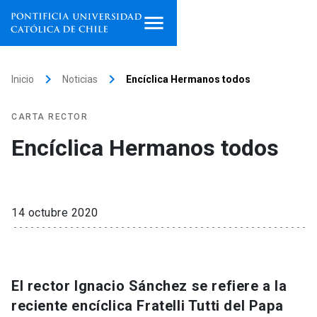
Inicio
keyboard_arrow_right
keyboard_arrow_right
Inicio
Noticias
Encíclica Hermanos todos
Programas de estudio
CARTA RECTOR
Facultades, escuelas e
Encíclica Hermanos todos
institutos
Investigación
14 octubre 2020
Internacionalización
launch
Extensión
El rector Ignacio Sánchez se refiere a la
Vinculación
reciente encíclica Fratelli Tutti del Papa