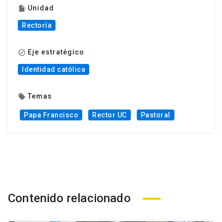
Unidad
insert_drive_file
Rectoría
Eje estratégico
check_circle_outline
Identidad católica
Temas
local_offer
Papa Francisco
Rector UC
Pastoral
Contenido relacionado