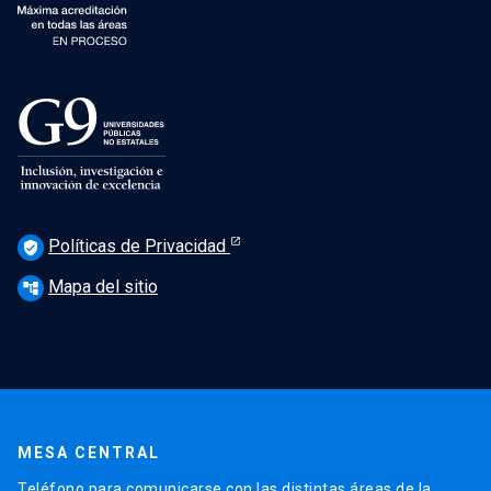
Políticas de Privacidad
verified_user
Mapa del sitio
account_tree
MESA CENTRAL
Teléfono para comunicarse con las distintas áreas de la