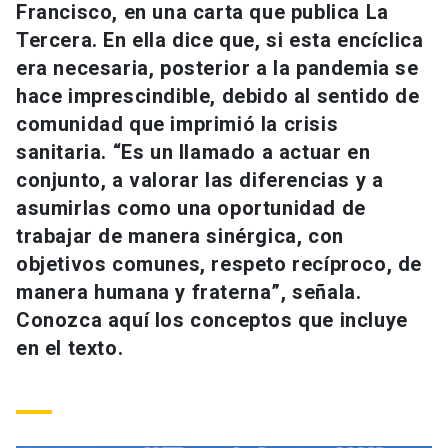
Francisco, en una carta que publica La
Universidad
Tercera. En ella dice que, si esta encíclica
keyboard_arrow_down
Información para
era necesaria, posterior a la pandemia se
hace imprescindible, debido al sentido de
Futuros estudiantes
Go to english site
launch
comunidad que imprimió la crisis
sanitaria. “Es un llamado a actuar en
Estudiantes
ACCESOS DIRECTOS
conjunto, a valorar las diferencias y a
Admisión
launch
asumirlas como una oportunidad de
Académicos
trabajar de manera sinérgica, con
Mi Cuenta UC
launch
Personal
objetivos comunes, respeto recíproco, de
manera humana y fraterna”, señala.
Correo UC
launch
launch
Alumni
Conozca aquí los conceptos que incluye
Mi Portal UC
launch
en el texto.
Padres y familia
Medios
Biblioteca
launch
launch
Vecinos
Donaciones
launch