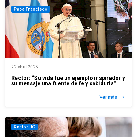
Papa Francisco
22 abril 2025
Rector: “Su vida fue un ejemplo inspirador y
su mensaje una fuente de fe y sabiduría"
Ver más
keyboard_arrow_right
Rector UC