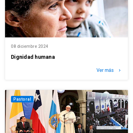
08 diciembre 2024
Dignidad humana
Ver más
keyboard_arrow_right
Pastoral