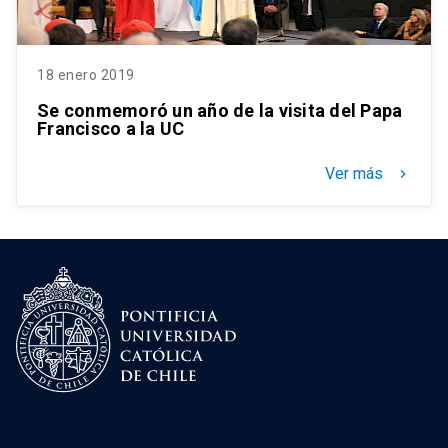
18 enero 2019
Se conmemoró un año de la visita del Papa
Francisco a la UC
Ver más
keyboard_arrow_right