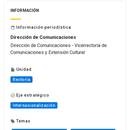
INFORMACIÓN
Información periodística
face
Dirección de Comunicaciones
Dirección de Comunicaciones - Vicerrectoría de
Comunicaciones y Extensión Cultural
Unidad
insert_drive_file
Rectoría
Eje estratégico
check_circle_outline
Internacionalización
Temas
local_offer