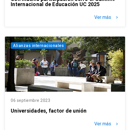
Internacional de Educación UC 2025
Ver más
keyboard_arrow_right
Alianzas internacionales
06 septiembre 2023
Universidades, factor de unión
Ver más
keyboard_arrow_right