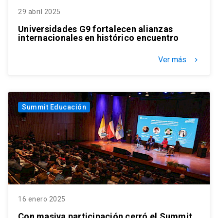
29 abril 2025
Universidades G9 fortalecen alianzas
internacionales en histórico encuentro
Ver más
keyboard_arrow_right
Summit Educación
16 enero 2025
Con masiva participación cerró el Summit