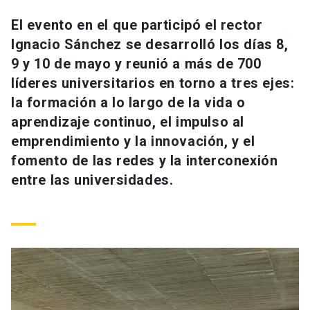
Universidad
El evento en el que participó el rector
Ignacio Sánchez se desarrolló los días 8,
keyboard_arrow_down
Información para
9 y 10 de mayo y reunió a más de 700
Futuros estudiantes
Go to english site
launch
líderes universitarios en torno a tres ejes:
la formación a lo largo de la vida o
Estudiantes
ACCESOS DIRECTOS
aprendizaje continuo, el impulso al
emprendimiento y la innovación, y el
Admisión
launch
Académicos
fomento de las redes y la interconexión
Mi Cuenta UC
launch
entre las universidades.
Personal
Correo UC
launch
launch
Alumni
Mi Portal UC
launch
Padres y familia
Medios
Biblioteca
launch
launch
Vecinos
Donaciones
launch