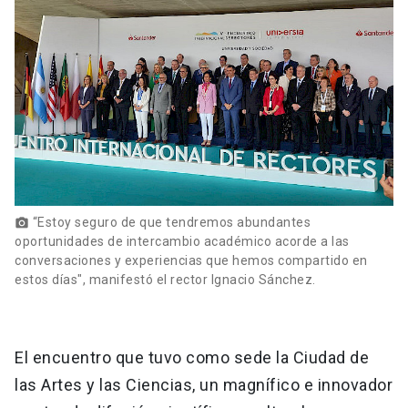
“Estoy seguro de que tendremos abundantes
photo_camera
oportunidades de intercambio académico acorde a las
conversaciones y experiencias que hemos compartido en
estos días", manifestó el rector Ignacio Sánchez.
El encuentro que tuvo como sede la Ciudad de
las Artes y las Ciencias, un magnífico e innovador