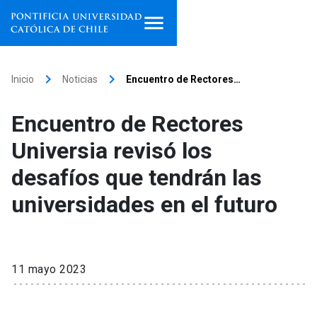
Inicio
keyboard_arrow_right
keyboard_arrow_right
Inicio
Noticias
Encuentro de Rectores…
Programas de estudio
Encuentro de Rectores
Facultades, escuelas e
Universia revisó los
institutos
desafíos que tendrán las
Investigación
universidades en el futuro
Internacionalización
launch
Extensión
11 mayo 2023
Vinculación