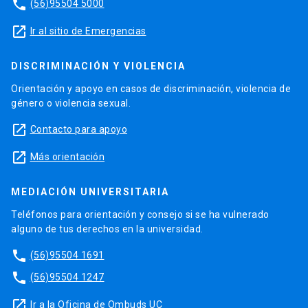
phone
(56)95504 5000
launch
Ir al sitio de Emergencias
DISCRIMINACIÓN Y VIOLENCIA
Orientación y apoyo en casos de discriminación, violencia de
género o violencia sexual.
launch
Contacto para apoyo
launch
Más orientación
MEDIACIÓN UNIVERSITARIA
Teléfonos para orientación y consejo si se ha vulnerado
alguno de tus derechos en la universidad.
phone
(56)95504 1691
phone
(56)95504 1247
launch
Ir a la Oficina de Ombuds UC