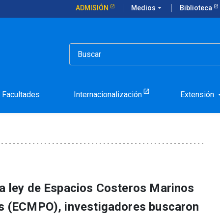
ADMISIÓN
Medios
arrow_drop_down
Biblioteca
nidades de espacios costeros para pueblos originarios
íos y oportunidades de e
 originarios
Facultades
Internacionalización
Extensión
arrow_d
la ley de Espacios Costeros Marinos
os (ECMPO), investigadores buscaron