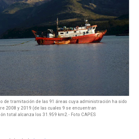
o de tramitación de las 91 áreas cuya administración ha sido
re 2008 y 2019 (de las cuales 9 se encuentran
ón total alcanza los 31.959 km2.- Foto CAPES