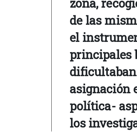
zona, recog
de las mism
el instrumen
principales
dificultaban
asignación 
política- as
los investig