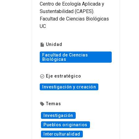
Centro de Ecología Aplicada y
Sustentabilidad (CAPES).
Facultad de Ciencias Biológicas
UC
Unidad
insert_drive_file
Facultad de Ciencias
Biológicas
Eje estratégico
check_circle_outline
Investigación y creación
Temas
local_offer
Investigación
Pueblos originarios
Interculturalidad