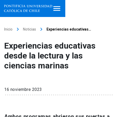
Inicio
keyboard_arrow_right
keyboard_arrow_right
Inicio
Noticias
Experiencias educativas…
Programas de estudio
Experiencias educativas
Facultades, escuelas e
desde la lectura y las
institutos
ciencias marinas
Investigación
Internacionalización
launch
16 noviembre 2023
Extensión
Vinculación
Ambos programas abrieron sus puertas a