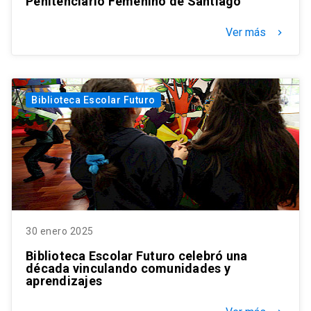
Penitenciario Femenino de Santiago
Ver más
keyboard_arrow_right
Biblioteca Escolar Futuro
30 enero 2025
Biblioteca Escolar Futuro celebró una
década vinculando comunidades y
aprendizajes