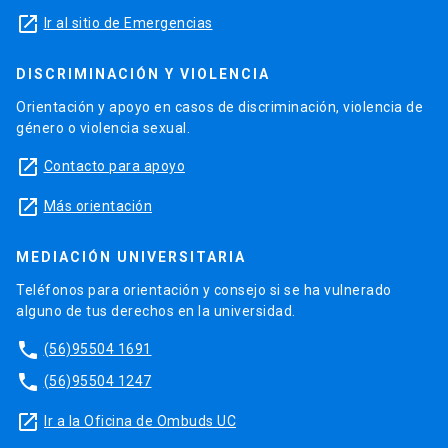
launch
Ir al sitio de Emergencias
DISCRIMINACIÓN Y VIOLENCIA
Orientación y apoyo en casos de discriminación, violencia de
género o violencia sexual.
launch
Contacto para apoyo
launch
Más orientación
MEDIACIÓN UNIVERSITARIA
Teléfonos para orientación y consejo si se ha vulnerado
alguno de tus derechos en la universidad.
phone
(56)95504 1691
phone
(56)95504 1247
launch
Ir a la Oficina de Ombuds UC