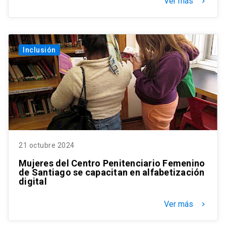
Ver más
keyboard_arrow_right
Inclusión
21 octubre 2024
Mujeres del Centro Penitenciario Femenino
de Santiago se capacitan en alfabetización
digital
Ver más
keyboard_arrow_right