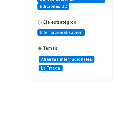
Ediciones UC
Eje estratégico
check_circle_outline
Internacionalización
Temas
local_offer
Alianzas internacionales
La Tríada