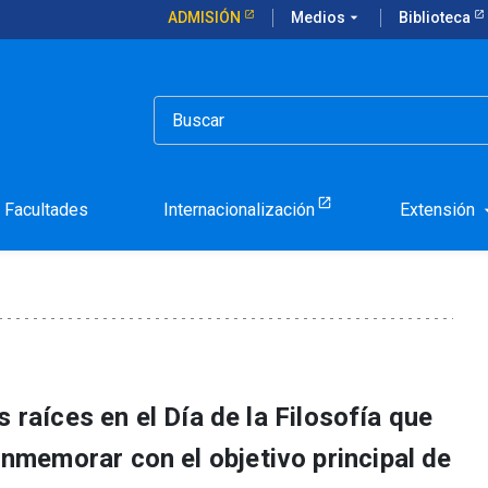
ADMISIÓN
Medios
arrow_drop_down
Biblioteca
a Filosofía con escolares
Mundial de la Filosofía co
Facultades
Internacionalización
Extensión
arrow_d
 raíces en el Día de la Filosofía que
memorar con el objetivo principal de