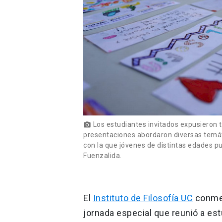
Los estudiantes invitados expusieron 
photo_camera
presentaciones abordaron diversas temáti
con la que jóvenes de distintas edades p
Fuenzalida.
El
Instituto de Filosofía UC
conmem
jornada especial que reunió a es