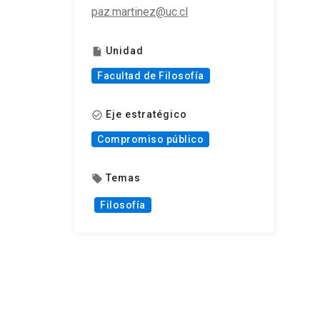
paz.martinez@uc.cl
Unidad
insert_drive_file
Facultad de Filosofía
Eje estratégico
check_circle_outline
Compromiso público
Temas
local_offer
Filosofía