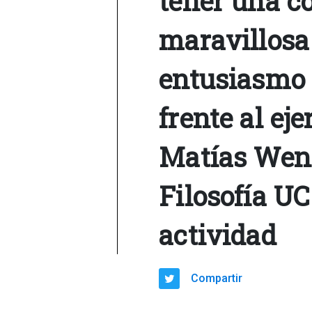
tener una c
maravillosa 
entusiasmo 
frente al eje
Matías Wend
Filosofía UC
actividad
Compartir