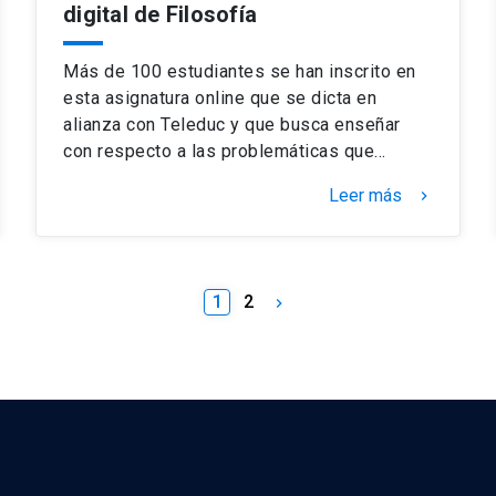
digital de Filosofía
Más de 100 estudiantes se han inscrito en
esta asignatura online que se dicta en
alianza con Teleduc y que busca enseñar
con respecto a las problemáticas que…
Leer más
keyboard_arrow_right
1
2
keyboard_arrow_right