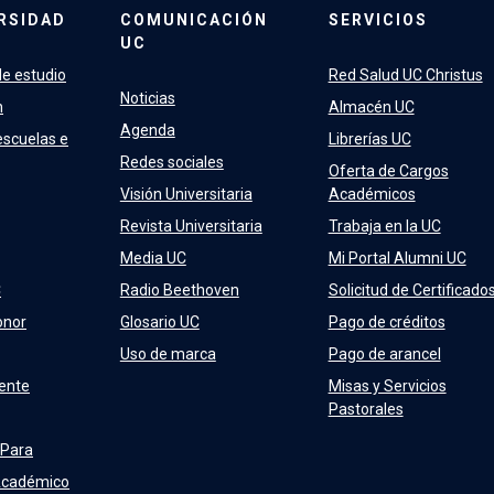
RSIDAD
COMUNICACIÓN
SERVICIOS
UC
e estudio
Red Salud UC Christus
Noticias
n
Almacén UC
Agenda
escuelas e
Librerías UC
Redes sociales
Oferta de Cargos
Visión Universitaria
Académicos
Revista Universitaria
Trabaja en la UC
Media UC
Mi Portal Alumni UC
C
Radio Beethoven
Solicitud de Certificado
onor
Glosario UC
Pago de créditos
Uso de marca
Pago de arancel
ente
Misas y Servicios
Pastorales
 Para
Académico