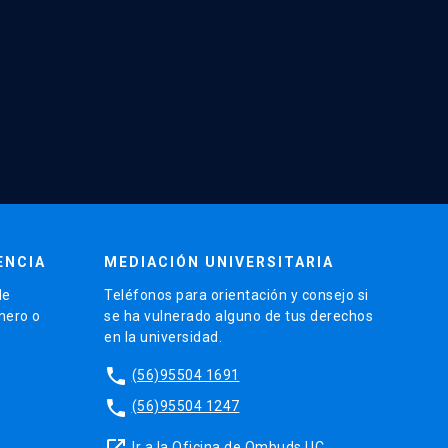
ENCIA
MEDIACIÓN UNIVERSITARIA
de
Teléfonos para orientación y consejo si
énero o
se ha vulnerado alguno de tus derechos
en la universidad.
phone
(56)95504 1691
phone
(56)95504 1247
launch
Ir a la Oficina de Ombuds UC