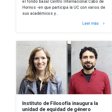
el fondo basal Centro Internacional Cabo de
Hornos -en que participa la UC con varios de
sus académicos y…
Leer más
keyboard_arrow_right
Instituto de Filosofía inaugura la
unidad de equidad de género