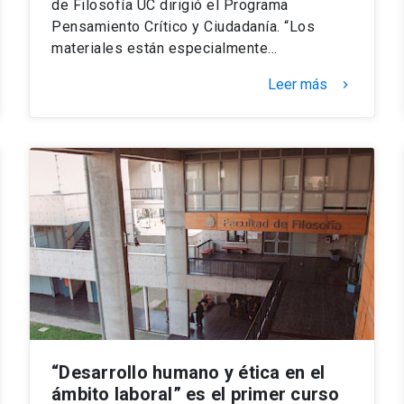
de Filosofía UC dirigió el Programa
Pensamiento Crítico y Ciudadanía. “Los
materiales están especialmente…
Leer más
keyboard_arrow_right
“Desarrollo humano y ética en el
ámbito laboral” es el primer curso