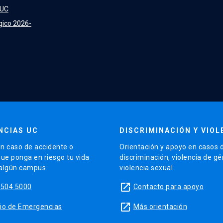
 UC
gico 2026-
NCIAS UC
DISCRIMINACIÓN Y VIOL
n caso de accidente o
Orientación y apoyo en casos 
que ponga en riesgo tu vida
discriminación, violencia de g
 algún campus.
violencia sexual.
launch
5504 5000
Contacto para apoyo
launch
sitio de Emergencias
Más orientación