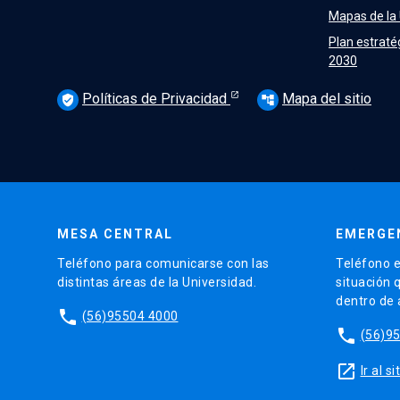
Mapas de la
Plan estraté
2030
Políticas de Privacidad
Mapa del sitio
verified_user
account_tree
MESA CENTRAL
EMERGE
Teléfono para comunicarse con las
Teléfono e
distintas áreas de la Universidad.
situación 
dentro de
phone
(56)95504 4000
phone
(56)9
launch
Ir al 