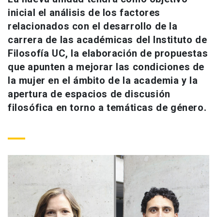
Universidad
inicial el análisis de los factores
relacionados con el desarrollo de la
keyboard_arrow_down
Información para
carrera de las académicas del Instituto de
Filosofía UC, la elaboración de propuestas
Futuros estudiantes
Go to english site
launch
que apunten a mejorar las condiciones de
Estudiantes
la mujer en el ámbito de la academia y la
ACCESOS DIRECTOS
apertura de espacios de discusión
Admisión
launch
Académicos
filosófica en torno a temáticas de género.
Mi Cuenta UC
launch
Personal
Correo UC
launch
launch
Alumni
Mi Portal UC
launch
Padres y familia
Medios
Biblioteca
launch
launch
Vecinos
Donaciones
launch