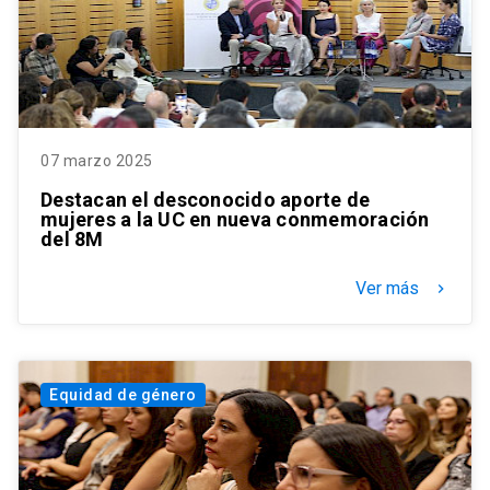
07 marzo 2025
Destacan el desconocido aporte de
mujeres a la UC en nueva conmemoración
del 8M
Ver más
keyboard_arrow_right
Equidad de género