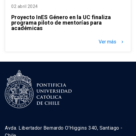
02 abril 2024
Proyecto InES Género en la UC finaliza
programa piloto de mentorías para
académicas
Ver más
keyboard_arrow_right
Avda. Libertador Bernardo O’Higgins 340, Santiago -
Chile