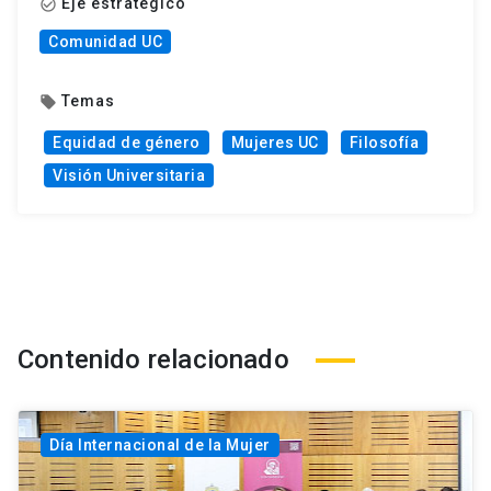
Eje estratégico
check_circle_outline
Comunidad UC
Temas
local_offer
Equidad de género
Mujeres UC
Filosofía
Visión Universitaria
Contenido relacionado
Día Internacional de la Mujer