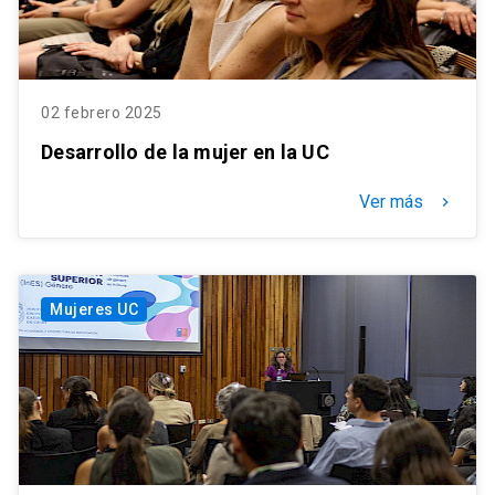
02 febrero 2025
Desarrollo de la mujer en la UC
Ver más
keyboard_arrow_right
Mujeres UC