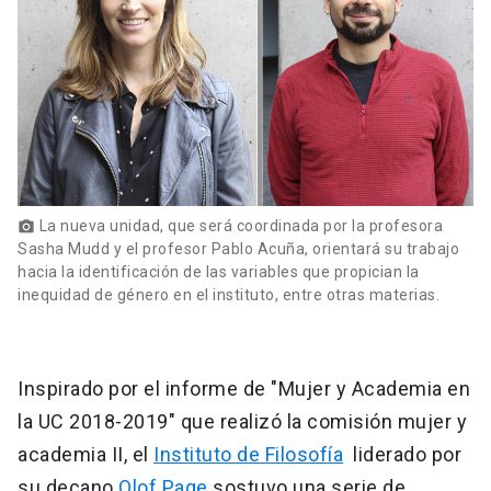
La nueva unidad, que será coordinada por la profesora
photo_camera
Sasha Mudd y el profesor Pablo Acuña, orientará su trabajo
hacia la identificación de las variables que propician la
inequidad de género en el instituto, entre otras materias.
Inspirado por el informe de "Mujer y Academia en
la UC 2018-2019" que realizó la comisión mujer y
academia II, el
Instituto de Filosofía
liderado por
su decano
Olof Page
sostuvo una serie de