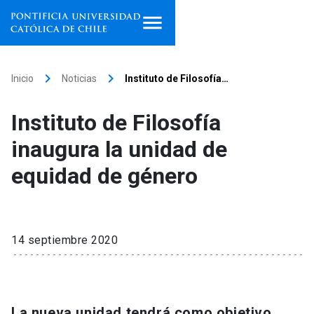
Inicio
keyboard_arrow_right
keyboard_arrow_right
Inicio
Noticias
Instituto de Filosofía…
Programas de estudio
Instituto de Filosofía
Facultades, escuelas e
inaugura la unidad de
institutos
equidad de género
Investigación
Internacionalización
launch
14 septiembre 2020
Extensión
Vinculación
La nueva unidad tendrá como objetivo