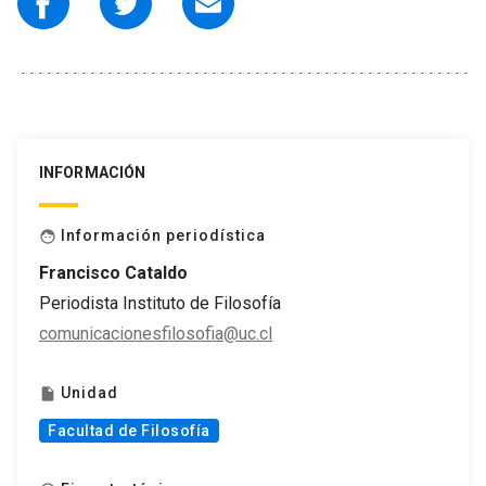
INFORMACIÓN
Información periodística
face
Francisco Cataldo
Periodista Instituto de Filosofía
comunicacionesfilosofia@uc.cl
Unidad
insert_drive_file
Facultad de Filosofía